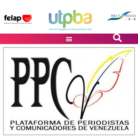
PASiÓN DE DiBUJANTES