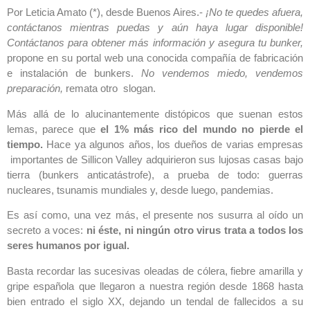
Por Leticia Amato (*), desde Buenos Aires.-
¡No te quedes afuera,
contáctanos mientras puedas y aún haya lugar disponible!
Contáctanos para obtener más información y asegura tu bunker,
propone en su portal web una conocida compañía de fabricación
e instalación de bunkers.
No vendemos miedo, vendemos
preparación,
remata otro slogan.
Más allá de lo alucinantemente distópicos que suenan estos
lemas, parece que
el 1% más rico del mundo no pierde el
tiempo.
Hace ya algunos años, los dueños de varias empresas
importantes de Sillicon Valley adquirieron sus lujosas casas bajo
tierra (bunkers anticatástrofe), a prueba de todo: guerras
nucleares, tsunamis mundiales y, desde luego, pandemias.
Es así como, una vez más, el presente nos susurra al oído un
secreto a voces:
ni éste, ni ningún otro virus trata a todos los
seres humanos por igual.
Basta recordar las sucesivas oleadas de cólera, fiebre amarilla y
gripe española que llegaron a nuestra región desde 1868 hasta
bien entrado el siglo XX, dejando un tendal de fallecidos a su