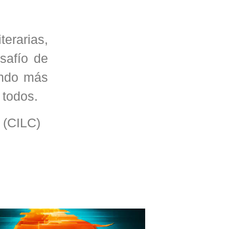
erarias,
safío de
undo más
 todos.
o (CILC)