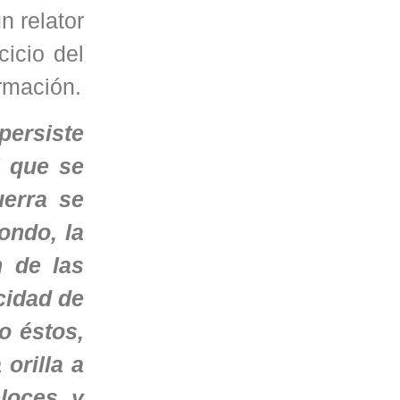
n relator
cicio del
ormación.
persiste
i que se
uerra se
ondo, la
n de las
cidad de
o éstos,
 orilla a
eloces y