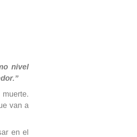
mo nivel
edor.”
 muerte.
que van a
sar en el