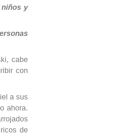
 niños y
personas
ki, cabe
ibir con
iel a sus
o ahora.
rrojados
ricos de