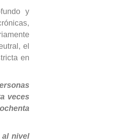
ofundo y
rónicas,
riamente
tral, el
tricta en
personas
ta veces
 ochenta
al nivel