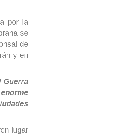
a por la
prana se
ponsal de
Irán y en
I Guerra
a enorme
ciudades
ron lugar