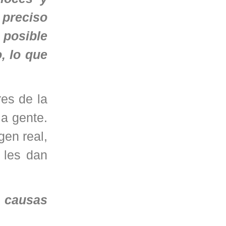
 preciso
 posible
, lo que
res de la
la gente.
gen real,
 les dan
s causas