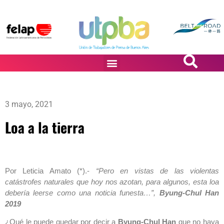
PASiÓN DE DiBUJANTES
3 mayo, 2021
Loa a la tierra
Por Leticia Amato (*).-
“Pero en vistas de las violentas
catástrofes naturales que hoy nos azotan, para algunos, esta loa
debería leerse como una noticia funesta…”,
Byung-Chul Han
2019
¿Qué le puede quedar por decir a
Byung-Chul Han
que no haya