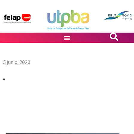
PASiÓN DE DiBUJANTES
5 junio, 2020
.