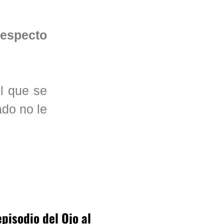
respecto
el que se
ado no le
pisodio del Ojo al