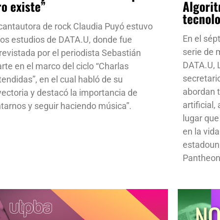
ro existe”
Algorit
tecnol
cantautora de rock Claudia Puyó estuvo
En el sép
los estudios de DATA.U, donde fue
serie de
revistada por el periodista Sebastián
DATA.U, L
rte en el marco del ciclo “Charlas
secretari
tendidas”, en el cual habló de su
abordan t
yectoria y destacó la importancia de
artificial
ntarnos y seguir haciendo música”.
lugar que
en la vid
estadoun
Pantheon