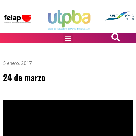
PASiÓN DE DiBUJANTES
5 enero, 2017
24 de marzo