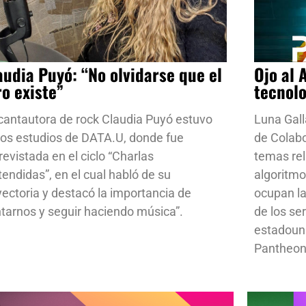
audia Puyó: “No olvidarse que el
Ojo al 
ro existe”
tecnol
cantautora de rock Claudia Puyó estuvo
Luna Gall
los estudios de DATA.U, donde fue
de Colab
revistada en el ciclo “Charlas
temas rela
tendidas”, en el cual habló de su
algoritmo
yectoria y destacó la importancia de
ocupan la
ntarnos y seguir haciendo música”.
de los se
estadoun
Pantheon