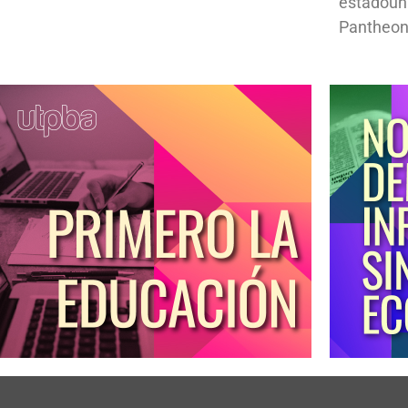
estadoun
Pantheon