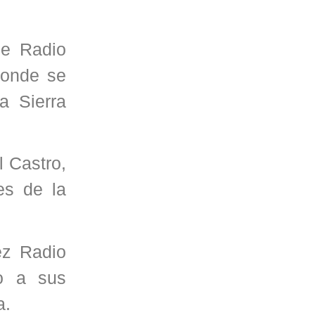
de Radio
donde se
a Sierra
l Castro,
es de la
ez Radio
o a sus
a.