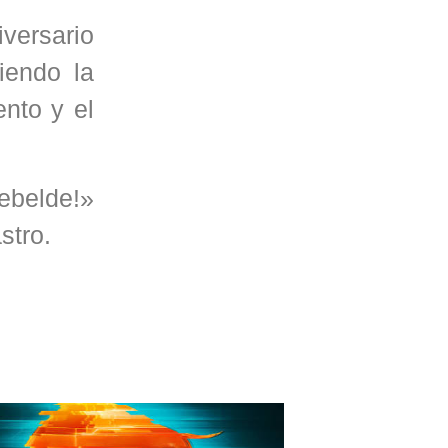
iversario
iendo la
ento y el
ebelde!»
stro.