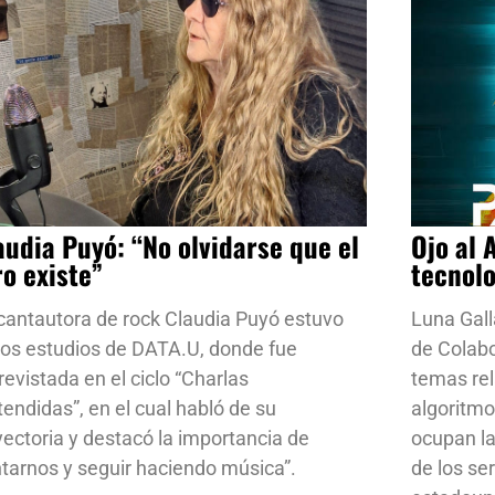
audia Puyó: “No olvidarse que el
Ojo al 
ro existe”
tecnol
cantautora de rock Claudia Puyó estuvo
Luna Gall
los estudios de DATA.U, donde fue
de Colab
revistada en el ciclo “Charlas
temas rela
tendidas”, en el cual habló de su
algoritmo
yectoria y destacó la importancia de
ocupan la
ntarnos y seguir haciendo música”.
de los se