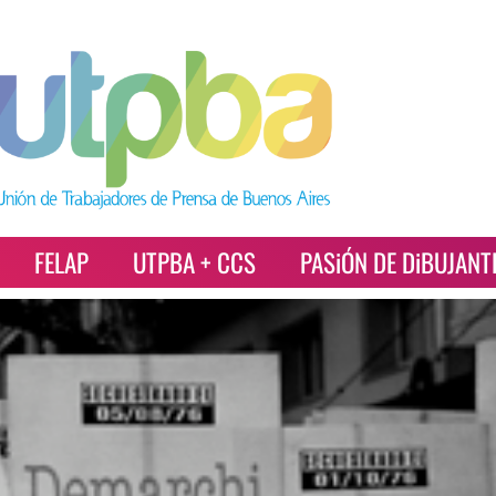
FELAP
UTPBA + CCS
PASiÓN DE DiBUJANT