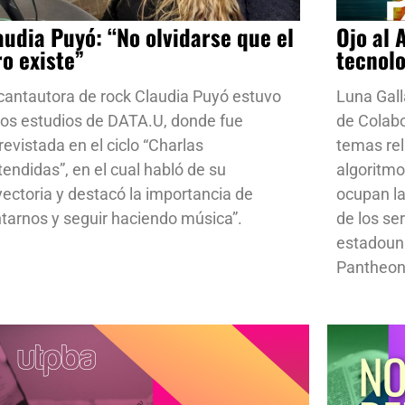
audia Puyó: “No olvidarse que el
Ojo al 
ro existe”
tecnol
cantautora de rock Claudia Puyó estuvo
Luna Gall
los estudios de DATA.U, donde fue
de Colab
revistada en el ciclo “Charlas
temas rela
tendidas”, en el cual habló de su
algoritmo
yectoria y destacó la importancia de
ocupan la
ntarnos y seguir haciendo música”.
de los se
estadoun
Pantheon