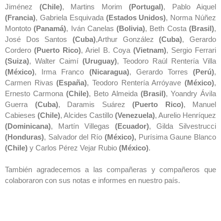
Jiménez
(Chile)
, Martins Morim
(Portugal)
, Pablo Aiquel
(Francia)
, Gabriela Esquivada
(Estados Unidos)
, Norma Núñez
Montoto
(Panamá)
, Iván Canelas
(Bolivia)
, Beth Costa
(Brasil)
,
José Dos Santos
(Cuba)
,Arthur González
(Cuba)
, Gerardo
Cordero
(Puerto Rico)
, Ariel B. Coya
(Vietnam)
, Sergio Ferrari
(Suiza)
, Walter Caimí
(Uruguay)
, Teodoro Raúl Rentería Villa
(México)
, Irma Franco
(Nicaragua)
, Gerardo Torres
(Perú)
,
Carmen Rivas
(España)
, Teodoro Rentería Arróyave
(México)
,
Ernesto Carmona
(Chile)
, Beto Almeida
(Brasil)
, Yoandry Ávila
Guerra
(Cuba)
, Daramis Suárez
(Puerto Rico)
, Manuel
Cabieses
(Chile)
, Alcides Castillo
(Venezuela)
, Aurelio Henríquez
(Dominicana)
, Martín Villegas
(Ecuador)
, Gilda Silvestrucci
(Honduras)
, Salvador del Río
(México),
Purísima Gaune Blanco
(Chile)
y Carlos Pérez Vejar Rubio
(México)
.
También agradecemos a las compañeras y compañeros que
colaboraron con sus notas e informes en nuestro país.