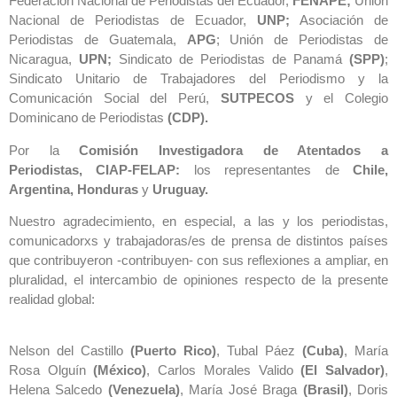
Federación Nacional de Periodistas del Ecuador,
FENAPE;
Unión
Nacional de Periodistas de Ecuador,
UNP;
Asociación de
Periodistas de Guatemala,
APG
; Unión de Periodistas de
Nicaragua,
UPN;
Sindicato de Periodistas de Panamá
(SPP)
;
Sindicato Unitario de Trabajadores del Periodismo y la
Comunicación Social del Perú,
SUTPECOS
y el Colegio
Dominicano de Periodistas
(CDP).
Por la
Comisión Investigadora de Atentados a
Periodistas, CIAP-FELAP:
los representantes de
Chile,
Argentina, Honduras
y
Uruguay.
Nuestro agradecimiento, en especial, a las y los periodistas,
comunicadorxs y trabajadoras/es de prensa de distintos países
que contribuyeron -contribuyen- con sus reflexiones a ampliar, en
pluralidad, el intercambio de opiniones respecto de la presente
realidad global:
Nelson del Castillo
(Puerto Rico)
, Tubal Páez
(Cuba)
, María
Rosa Olguín
(México)
, Carlos Morales Valido
(El Salvador)
,
Helena Salcedo
(Venezuela)
, María José Braga
(Brasil)
, Doris