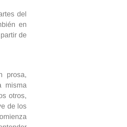
artes del
mbién en
partir de
n prosa,
la misma
os otros,
e de los
 comienza
entender