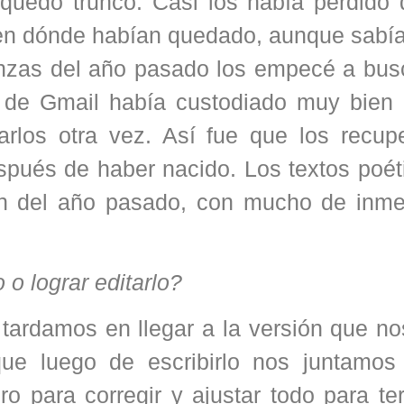
quedó trunco. Casi los había perdido d
en dónde habían quedado, aunque sabí
enzas del año pasado los empecé a busc
a de Gmail había custodiado muy bien 
arlos otra vez. Así fue que los recup
espués de haber nacido. Los textos poé
son del año pasado, con mucho de inme
 o lograr editarlo?
tardamos en llegar a la versión que no
que luego de escribirlo nos juntamos
ro para corregir y ajustar todo para te