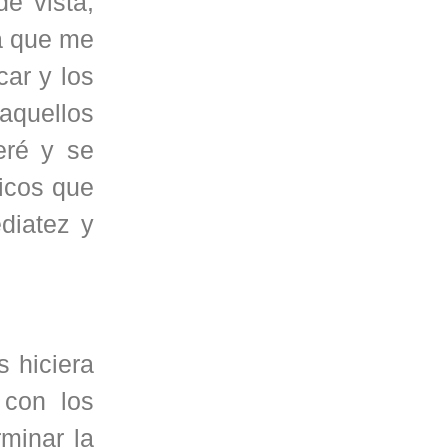
e vista,
a que me
ar y los
aquellos
eré y se
ticos que
diatez y
s hiciera
 con los
rminar la