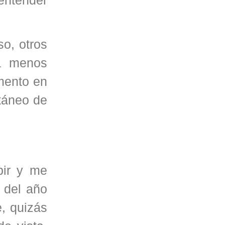
so, otros
ha menos
mento en
táneo de
bir y me
 del año
, quizás