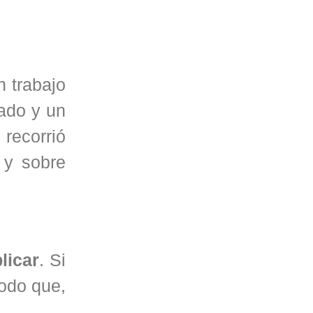
n trabajo
lado y un
 recorrió
 y sobre
licar
. Si
modo que,