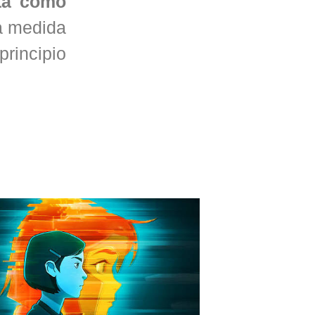
sta como
 a medida
rincipio