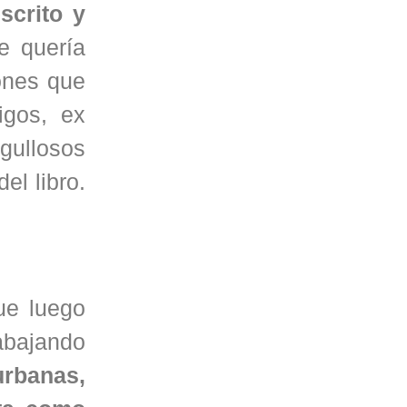
scrito y
ue quería
ones que
igos, ex
rgullosos
el libro.
ue luego
abajando
urbanas,