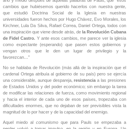
año y medio después de aquellas palabras de Pauls, que “esos
cambios que hubiésemos querido hacerlos con nuestra gente,
que estudió Doctrina Social de la Iglesia en nuestras
universidades fueron hechos por Hugo Chávez, Evo Morales, los
Kirchner, Lula Da Silva, Rafael Correa, Daniel Ortega, todos con
una inspiración que viene desde atrás, de
la Revolución Cubana
de Fidel Castro.
Y ante esos cambios, me parece ver la iglesia
como expectante (esperando) que pasen estos gobiernos y
vengan otros que le den un lugar de privilegio y la
favorezcan…”
No se hablaba de Revolución (más allá de la inspiración que el
cardenal Ortega atribuía al gobierno de su país) pero se ejercía
una considerable, aunque despareja,
resistencia
a las presiones
de Estados Unidos y del poder económico; sin embargo la tarea
de modificar las relaciones de fuerza, como movimiento regional
y hacia el interior de cada uno de esos países, tropezaba con
dificultades enormes, que no dejaban de ser previsibles vista la
magnitud de lo por hacer y de la capacidad del enemigo.
Aquel miedo al
comunismo
que para Pauls se empezaba a
perder volvió a tomar impulso, en la región y en Europa. Un