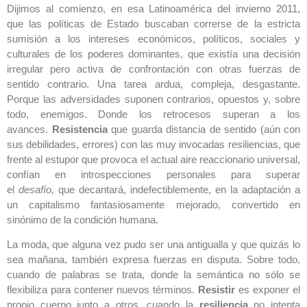
Dijimos al comienzo, en esa Latinoamérica del invierno 2011,
que las políticas de Estado buscaban correrse de la estricta
sumisión a los intereses económicos, políticos, sociales y
culturales de los poderes dominantes, que existía una decisión
irregular pero activa de confrontación con otras fuerzas de
sentido contrario. Una tarea ardua, compleja, desgastante.
Porque las adversidades suponen contrarios, opuestos y, sobre
todo, enemigos. Donde los retrocesos superan a los
avances.
Resistencia
que guarda distancia de sentido (aún con
sus debilidades, errores) con las muy invocadas resiliencias, que
frente al estupor que provoca el actual aire reaccionario universal,
confían en introspecciones personales para superar
el
desafío,
que decantará, indefectiblemente, en la adaptación a
un capitalismo fantasiosamente mejorado, convertido en
sinónimo de la condición humana.
La moda, que alguna vez pudo ser una antigualla y que quizás lo
sea mañana, también expresa fuerzas en disputa. Sobre todo,
cuando de palabras se trata, donde la semántica no sólo se
flexibiliza para contener nuevos términos.
Resistir
es exponer el
propio cuerpo junto a otros, cuando la
resiliencia
no intenta