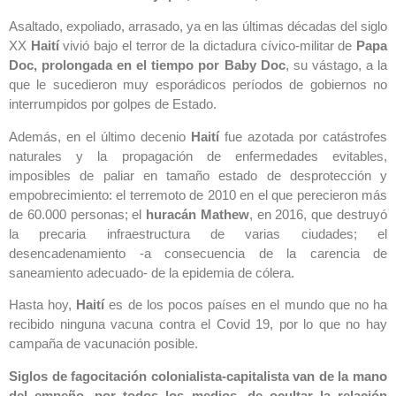
Asaltado, expoliado, arrasado, ya en las últimas décadas del siglo
XX
Haití
vivió bajo el terror de la dictadura cívico-militar de
Papa
Doc, prolongada en el tiempo por Baby Doc
, su vástago, a la
que le sucedieron muy esporádicos períodos de gobiernos no
interrumpidos por golpes de Estado.
Además, en el último decenio
Haití
fue azotada por catástrofes
naturales y la propagación de enfermedades evitables,
imposibles de paliar en tamaño estado de desprotección y
empobrecimiento: el terremoto de 2010 en el que perecieron más
de 60.000 personas; el
huracán Mathew
, en 2016, que destruyó
la precaria infraestructura de varias ciudades; el
desencadenamiento -a consecuencia de la carencia de
saneamiento adecuado- de la epidemia de cólera.
Hasta hoy,
Haití
es de los pocos países en el mundo que no ha
recibido ninguna vacuna contra el Covid 19, por lo que no hay
campaña de vacunación posible.
Siglos de fagocitación colonialista-capitalista van de la mano
del empeño, por todos los medios, de ocultar la relación