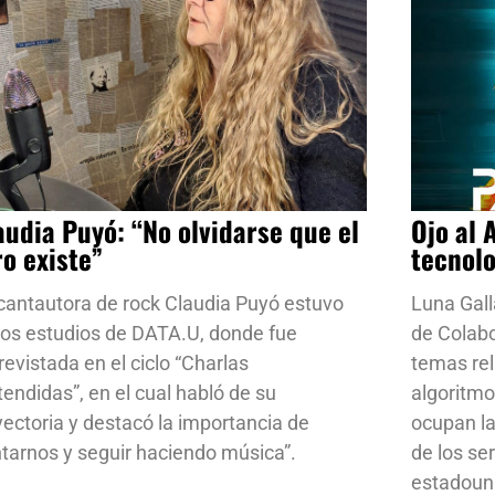
audia Puyó: “No olvidarse que el
Ojo al 
ro existe”
tecnol
cantautora de rock Claudia Puyó estuvo
Luna Gall
los estudios de DATA.U, donde fue
de Colab
revistada en el ciclo “Charlas
temas rela
tendidas”, en el cual habló de su
algoritmo
yectoria y destacó la importancia de
ocupan la
ntarnos y seguir haciendo música”.
de los se
estadoun