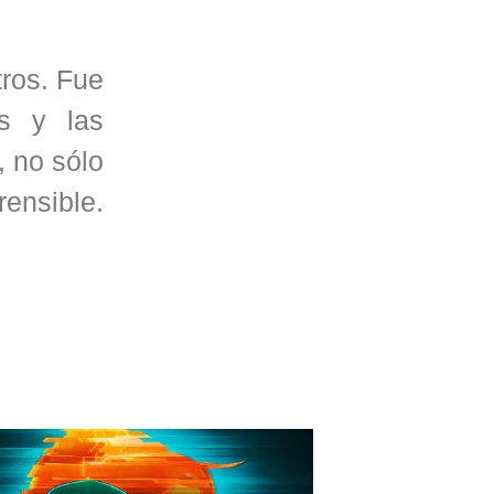
tros. Fue
os y las
 no sólo
ensible.