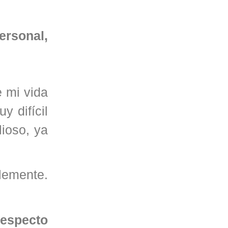
ersonal,
e mi vida
y difícil
ioso, ya
lemente.
respecto