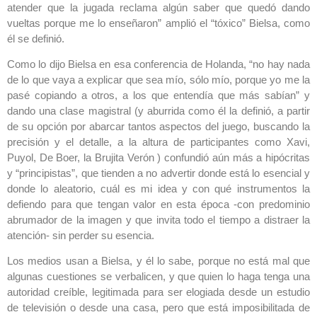
atender que la jugada reclama algún saber que quedó dando
vueltas porque me lo enseñaron” amplió el “tóxico” Bielsa, como
él se definió.
Como lo dijo Bielsa en esa conferencia de Holanda, “no hay nada
de lo que vaya a explicar que sea mío, sólo mío, porque yo me la
pasé copiando a otros, a los que entendía que más sabían” y
dando una clase magistral (y aburrida como él la definió, a partir
de su opción por abarcar tantos aspectos del juego, buscando la
precisión y el detalle, a la altura de participantes como Xavi,
Puyol, De Boer, la Brujita Verón ) confundió aún más a hipócritas
y “principistas”, que tienden a no advertir donde está lo esencial y
donde lo aleatorio, cuál es mi idea y con qué instrumentos la
defiendo para que tengan valor en esta época -con predominio
abrumador de la imagen y que invita todo el tiempo a distraer la
atención- sin perder su esencia.
Los medios usan a Bielsa, y él lo sabe, porque no está mal que
algunas cuestiones se verbalicen, y que quien lo haga tenga una
autoridad creíble, legitimada para ser elogiada desde un estudio
de televisión o desde una casa, pero que está imposibilitada de