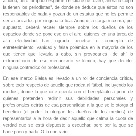
aludido, pero tampoco esgrimen el cliché de “claro, ahora la culpa
la tienen los periodistas”, de donde se deduce que éstos no son
responsables de nada y gozan de un estatus que no les permite
ser alcanzados por ninguna crítica. Aunque la carga máxima, por
supuesto, deberá recaer siempre sobre los dueños de los
espacios donde se pone eso en el aire, quienes en una tarea de
alta efectividad han logrado penetrar el concepto de
entretenimiento, vanidad y falsa polémica en la mayoría de los
que tienen que llevarla a cabo, sin provocarles –de ahí lo
extraordinario de ese mecanismo sistémico, hay que decirlo-
ninguna contradicción profesional.
En ese marco Bielsa es llevado a un rol de conciencia crítica,
sobre todo respecto de aquello que rodea al fútbol, incluyendo los
medios, donde lo que dice cuenta con el beneplácito a priori de
quienes pretenden redimir sus debilidades personales y
profesionales detrás de esa personalidad a la que se le otorga el
beneficio (el poder lo otorgan los dueños de los medios) de
representarlos a la hora de decir aquello que calma la cuota de
verdad que se está dispuesto a escuchar, pero por la que se
hace poco y nada. O lo contrario.