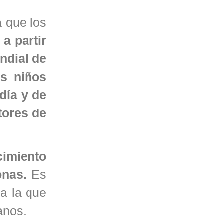
 que los
a partir
ndial de
os niños
día y de
tores de
cimiento
onas.
Es
 a la que
anos.