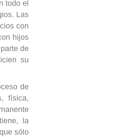
n todo el
gios. Las
acios con
con hijos
 parte de
icien su
roceso de
 física,
ermanente
iene, la
 que sólo