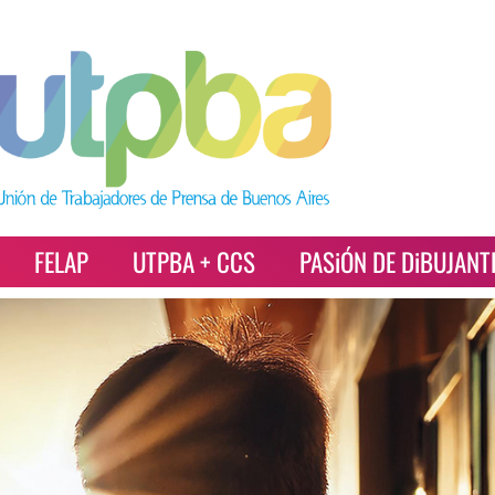
FELAP
UTPBA + CCS
PASiÓN DE DiBUJANT