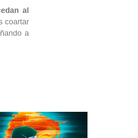
cedan al
 coartar
añando a