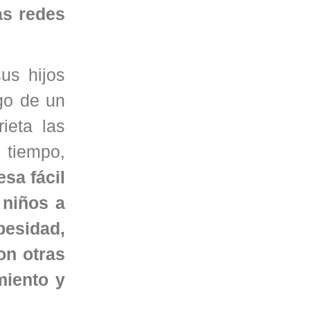
as redes
us hijos
go de un
ieta las
 tiempo,
sa fácil
 niños a
besidad,
on otras
miento y