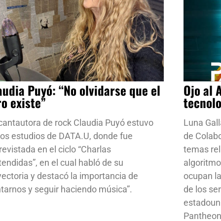
audia Puyó: “No olvidarse que el
Ojo al 
ro existe”
tecnol
cantautora de rock Claudia Puyó estuvo
Luna Gall
los estudios de DATA.U, donde fue
de Colab
revistada en el ciclo “Charlas
temas rela
tendidas”, en el cual habló de su
algoritmo
yectoria y destacó la importancia de
ocupan la
ntarnos y seguir haciendo música”.
de los se
estadoun
Pantheon