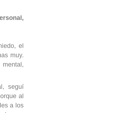
ersonal,
iedo, el
nas muy.
 mental,
l, seguí
orque al
les a los