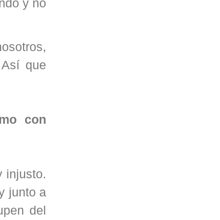
ndo y no
osotros,
 Así que
amo con
injusto.
 junto a
upen del