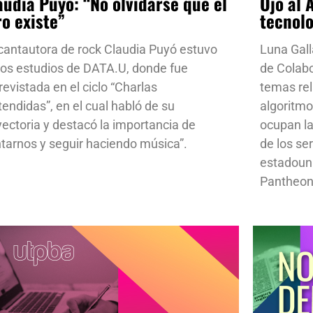
audia Puyó: “No olvidarse que el
Ojo al 
ro existe”
tecnol
cantautora de rock Claudia Puyó estuvo
Luna Gall
los estudios de DATA.U, donde fue
de Colab
revistada en el ciclo “Charlas
temas rela
tendidas”, en el cual habló de su
algoritmo
yectoria y destacó la importancia de
ocupan la
ntarnos y seguir haciendo música”.
de los se
estadoun
Pantheon