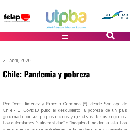
PASiÓN DE DiBUJANTES
21 abril, 2020
Chile: Pandemia y pobreza
Por Doris Jiménez y Ernesto Carmona (*), desde Santiago de
Chile.- El Covid19 puso al descubierto la pobreza de un país
gobernado por sus propios dueños y ejecutivos de sus negocios.
Los eufemismos “vulnerabilidad” e “inequidad” no dan la talla. Los
mega medios ahora entretienen a la audiencia en cuarentana