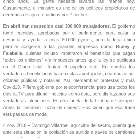
cinco años. La gente necesita lavarse las manos hoy.
Casualmente, el ministro es uno de los políticos propietarios de
derechos de agua repartidos por Pinochet.
En abril han despedido casi 300.000 trabajadores.
El gobierno
tomó medidas, aprobadas por el parlamento, para paliar la
cesantía y ayudar a unas 80.000 pymes, pero la letra chica
permite acogerse a las grandes empresas como
Ripley y
Falabella
, quienes incluso impetraron el beneficios que pagan
“todos los chilenos” vía impuestos antes que la ley se publicara
en el Diario ficial. Tenían el papeleo listo. En cambio los
verdaderos beneficiarios hacen colas apretujados, deambulan por
oficinas públicas y notarías. Así intercambian protestas y más
Covid19. Piñera gobierna por teleconferencia, pero usa todos los
días la TV para difundir noticias como ésta, pero disfrazando sus
verdaderas intenciones. Es otra faceta de la historia de siempre.
Antes la llamaban “lucha de clases”. Hoy dicen que esa frase
está pasada de moda.
4 nov. 2018 – Domingo Villarroel, agricultor del sector, cuenta que
ante esta situación, la población es surtida a través de camiones