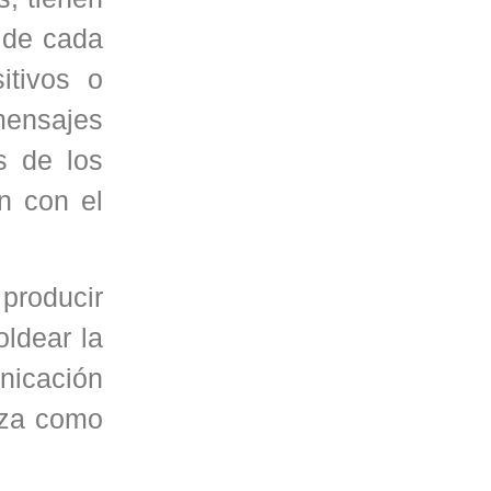
 de cada
itivos o
mensajes
s de los
n con el
producir
oldear la
unicación
liza como