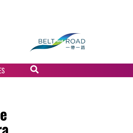
ES
de
ra