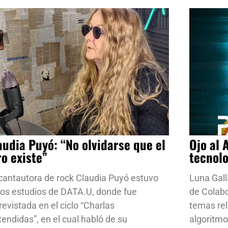
audia Puyó: “No olvidarse que el
Ojo al 
ro existe”
tecnol
cantautora de rock Claudia Puyó estuvo
Luna Gall
los estudios de DATA.U, donde fue
de Colab
revistada en el ciclo “Charlas
temas rela
tendidas”, en el cual habló de su
algoritmo