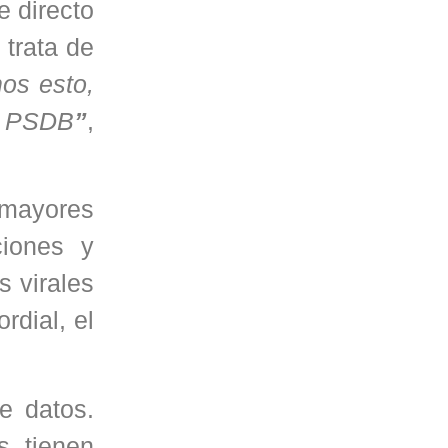
 directo
 trata de
mos esto,
el PSDB
”
,
 mayores
ciones y
s virales
rdial, el
e datos.
, tienen