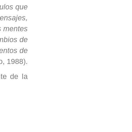
mulos que
mensajes,
s mentes
ambios de
ientos de
, 1988).
te de la