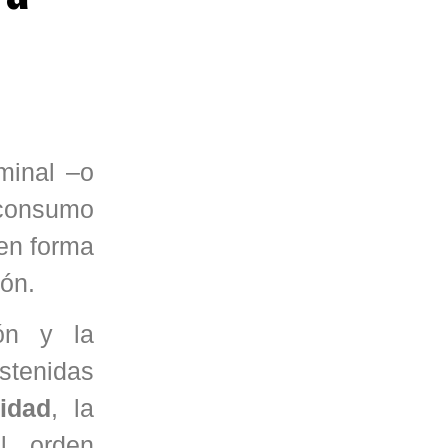
minal –o
 consumo
 en forma
ión.
ón y la
stenidas
idad
, la
l orden