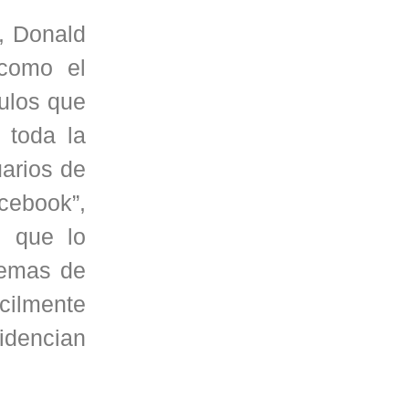
r, Donald
 como el
tulos que
 toda la
uarios de
acebook”,
l que lo
temas de
cilmente
videncian