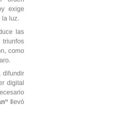
oy exige
la luz.
duce las
triunfos
ión, como
aro.
 difundir
 digital
ecesario
n” l
levó