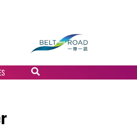
ES
er