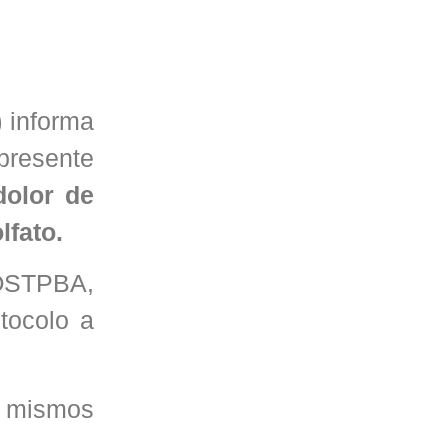
)
informa
 presente
dolor de
lfato.
 OSTPBA,
otocolo a
s mismos