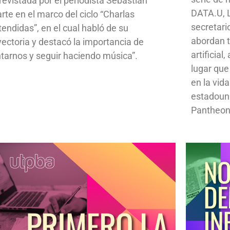
revistada por el periodista Sebastián
DATA.U, L
rte en el marco del ciclo “Charlas
secretari
tendidas”, en el cual habló de su
abordan t
yectoria y destacó la importancia de
artificial
ntarnos y seguir haciendo música”.
lugar que
en la vid
estadoun
Pantheon