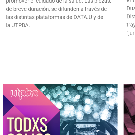
ent
promover el cuidado de la salud. Las piezas,
Dua
de breve duración, se difunden a través de
Dis
las distintas plataformas de DATA.U y de
tra
la UTPBA.
“ju