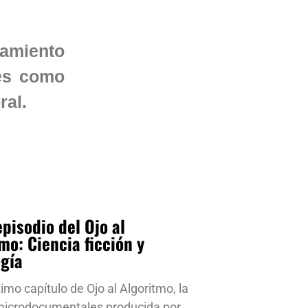
amiento
les como
ral.
pisodio del Ojo al
mo: Ciencia ficción y
ogía
timo capítulo de Ojo al Algoritmo, la
 microdocumentales producida por