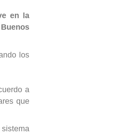
ve en la
e Buenos
nando los
acuerdo a
gares que
 sistema