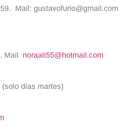
259. Mail: gustavofurio@gmail.com
0. Mail
noraali55@hotmail.com
 (solo días martes)
om