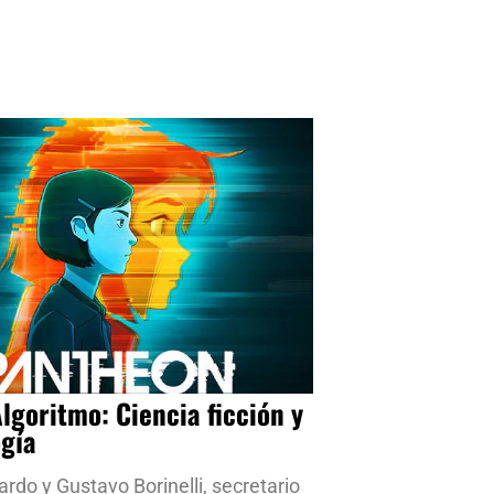
Algoritmo: Ciencia ficción y
ogía
ardo y Gustavo Borinelli, secretario