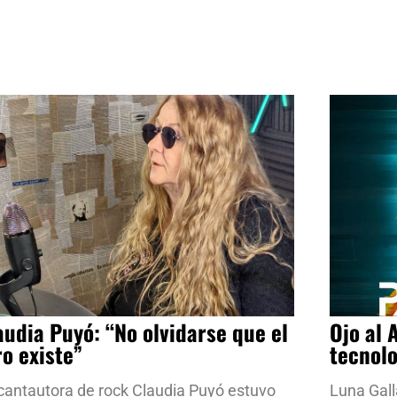
audia Puyó: “No olvidarse que el
Ojo al 
ro existe”
tecnol
cantautora de rock Claudia Puyó estuvo
Luna Gall