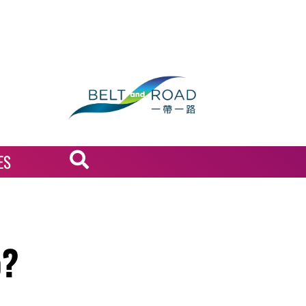
ES
o?