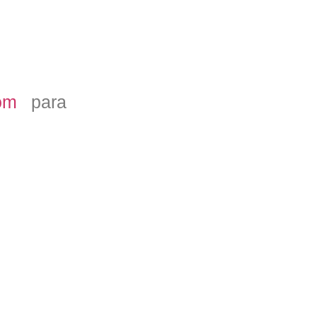
om
para