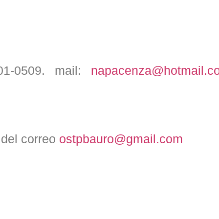
901-0509. mail:
napacenza@hotmail.c
s del correo
ostpbauro@gmail.com