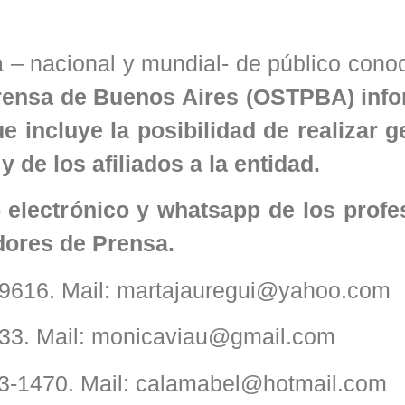
a – nacional y mundial- de público cono
Prensa de Buenos Aires (OSTPBA) inf
incluye la posibilidad de realizar g
y de los afiliados a la entidad.
 electrónico y whatsapp de los profe
dores de Prensa.
7-9616. Mail: martajauregui@yahoo.com
633. Mail: monicaviau@gmail.com
93-1470. Mail: calamabel@hotmail.com