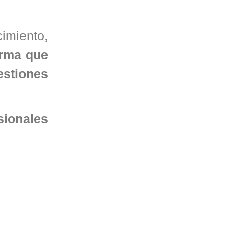
cimiento,
orma que
estiones
sionales