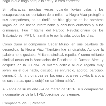
hago lo que hago porque lo creí y lo creo correcto”.
Sin alharacas, muchas veces cuando llovían balas y los
desaparecidos se contaban de a miles, la Negra Viau protegió a
sus compañeros, no se rindió, se hizo gigante en las sombras
largas de una noche interminable y denunció crímenes y a los
criminales. Fue militante del Partido Revolucionario de los
Trabajadores, PRT. Una militante por la vida, todos los días.
Como dijera el compañero Oscar Muiño, en sus palabras de
despedida, la Negra Viau “También fue sindicalista. Aunque la
palabra no le gustaba. Militante sindical, repetía. Y como militante
sindical actuó en la Asociación de Peridistas de Buenos Aires, y
después en la UTPBA, el mismo edificio al que llegaba muy
joven, en el que habló, discutió, se enfureció, acordó, participó,
denunció…Una y otra vez se iba, una y otra vez volvía. Era otra
de sus casas, que la cobijó en su último adiós”.
A 5 años de su muerte -24 de marzo de 2013- sus compañeras
y compañeros de la UTPBA decimos por siempre:
Compañera Viau, ¡Presente!