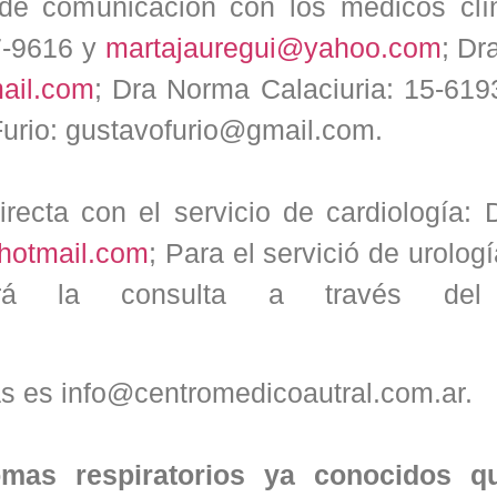
 de comunicación con los médicos clí
7-9616 y
martajauregui@yahoo.com
; Dr
ail.com
; Dra Norma Calaciuria: 15-619
Furio: gustavofurio@gmail.com.
directa con el servicio de cardiología:
hotmail.com
; Para el servició de urologí
rá la consulta a través del 
as es info@centromedicoautral.com.ar.
omas respiratorios ya conocidos q