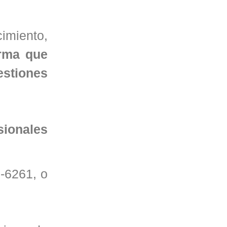
cimiento,
orma que
estiones
sionales
-6261, o