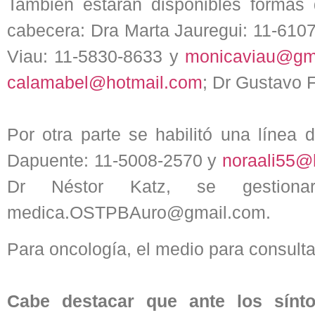
También estarán disponibles formas
cabecera: Dra Marta Jauregui: 11-610
Viau: 11-5830-8633 y
monicaviau@gm
calamabel@hotmail.com
; Dr Gustavo 
Por otra parte se habilitó una línea 
Dapuente: 11-5008-2570 y
noraali55@
Dr Néstor Katz, se gestiona
medica.OSTPBAuro@gmail.com.
Para oncología, el medio para consult
Cabe destacar que ante los sínt