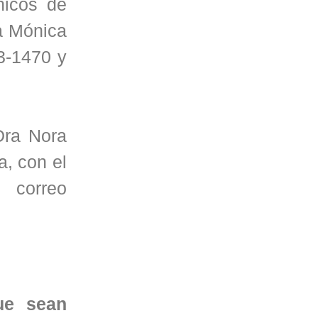
nicos de
a Mónica
3-1470 y
 Dra Nora
a, con el
correo
ue sean