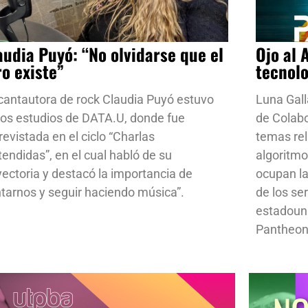
audia Puyó: “No olvidarse que el
Ojo al 
ro existe”
tecnol
cantautora de rock Claudia Puyó estuvo
Luna Gall
los estudios de DATA.U, donde fue
de Colab
revistada en el ciclo “Charlas
temas rela
tendidas”, en el cual habló de su
algoritmo
yectoria y destacó la importancia de
ocupan la
ntarnos y seguir haciendo música”.
de los se
estadoun
Pantheon