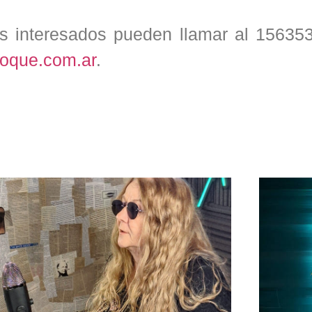
os interesados pueden llamar al 15635
foque.com.ar
.