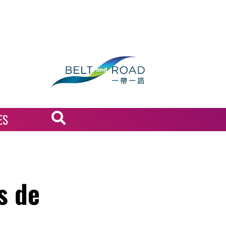
ES
s de