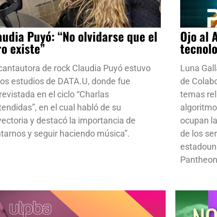
audia Puyó: “No olvidarse que el
Ojo al 
ro existe”
tecnol
cantautora de rock Claudia Puyó estuvo
Luna Gall
los estudios de DATA.U, donde fue
de Colab
revistada en el ciclo “Charlas
temas rela
tendidas”, en el cual habló de su
algoritmo
yectoria y destacó la importancia de
ocupan la
ntarnos y seguir haciendo música”.
de los se
estadoun
Pantheon