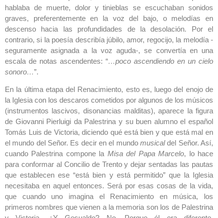
hablaba de muerte, dolor y tinieblas se escuchaban sonidos
graves, preferentemente en la voz del bajo, o melodías en
descenso hacia las profundidades de la desolación. Por el
contrario, si la poesía describía júbilo, amor, regocijo, la melodía -
seguramente asignada a la voz aguda-, se convertía en una
escala de notas ascendentes: “
…poco ascendiendo en un cielo
sonoro…
”.
En la última etapa del Renacimiento, esto es, luego del enojo de
la Iglesia con los descaros cometidos por algunos de los músicos
(instrumentos lascivos, disonancias malditas), aparece la figura
de Giovanni Pierluigi da Palestrina y su buen alumno el español
Tomás Luis de Victoria, diciendo qué está bien y que está mal en
el mundo del Señor. Es decir en el mundo
musical
del Señor. Así,
cuando Palestrina compone la
Misa del Papa Marcelo
, lo hace
para conformar al Concilio de Trento y dejar sentadas las pautas
que establecen ese “está bien y está permitido” que la Iglesia
necesitaba en aquel entonces. Será por esas cosas de la vida,
que cuando uno imagina el Renacimiento en música, los
primeros nombres que vienen a la memoria son los de Palestrina
y Victoria. ¿Y Gesualdo? No. Porque él era diferente.