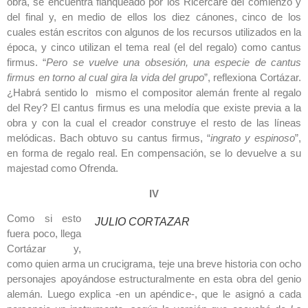
obra, se encuentra flanqueado por los Ricercare del comienzo y
del final y, en medio de ellos los diez cánones, cinco de los
cuales están escritos con algunos de los recursos utilizados en la
época, y cinco utilizan el tema real (el del regalo) como cantus
firmus. “
Pero se vuelve una obsesión, una especie de cantus
firmus en torno al cual gira la vida del grupo
”, reflexiona Cortázar.
¿Habrá sentido lo mismo el compositor alemán frente al regalo
del Rey? El cantus firmus es una melodía que existe previa a la
obra y con la cual el creador construye el resto de las líneas
melódicas. Bach obtuvo su cantus firmus, “
ingrato y espinoso
”,
en forma de regalo real. En compensación, se lo devuelve a su
majestad como Ofrenda.
IV
Como si esto
JULIO CORTAZAR
fuera poco, llega
Cortázar y,
como quien arma un crucigrama, teje una breve historia con ocho
personajes apoyándose estructuralmente en esta obra del genio
alemán. Luego explica -en un apéndice-, que le asignó a cada