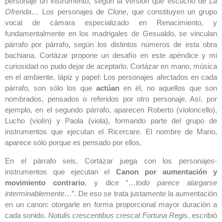
personaje un instrumento, según la versión que escuchó de
La
Ofrenda
… Los personajes de
Clone
, que constituyen un grupo
vocal de cámara especializado en Renacimiento, y
fundamentalmente en los madrigales de Gesualdo, se vinculan
párrafo por párrafo, según los distintos números de esta obra
bachiana. Cortázar propone un desafío en este apéndice y mi
curiosidad no pudo dejar de aceptarlo. Cortázar en mano, música
en el ambiente, lápiz y papel: Los personajes afectados en cada
párrafo, son sólo los que
actúan
en él, no aquellos que son
nombrados, pensados o referidos por otro personaje. Así, por
ejemplo, en el segundo párrafo, aparecen Roberto (violoncello),
Lucho (violín) y Paola (viola), formando parte del grupo de
instrumentos que ejecutan el Ricercare. El nombre de Mario,
aparece sólo porque es pensado por ellos.
En el párrafo seis, Cortázar juega con los personajes-
instrumentos que ejecutan el
Canon por aumentación y
movimiento contrario
, y dice “…
todo parece alargarse
interminablemente
…”. De eso se trata justamente la aumentación
en un canon: otorgarle en forma proporcional mayor duración a
cada sonido.
Notulis crescentibus crescat Fortuna Regis
, escribió