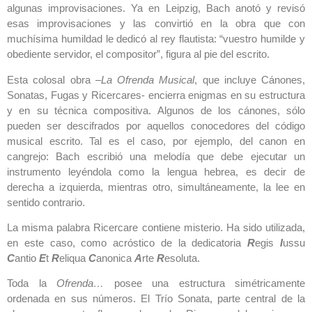
algunas improvisaciones. Ya en Leipzig, Bach anotó y revisó
esas improvisaciones y las convirtió en la obra que con
muchísima humildad le dedicó al rey flautista: “vuestro humilde y
obediente servidor, el compositor”, figura al pie del escrito.
Esta colosal obra –
La Ofrenda Musical
, que incluye Cánones,
Sonatas, Fugas y Ricercares- encierra enigmas en su estructura
y en su técnica compositiva. Algunos de los cánones, sólo
pueden ser descifrados por aquellos conocedores del código
musical escrito. Tal es el caso, por ejemplo, del canon en
cangrejo: Bach escribió una melodía que debe ejecutar un
instrumento leyéndola como la lengua hebrea, es decir de
derecha a izquierda, mientras otro, simultáneamente, la lee en
sentido contrario.
La misma palabra Ricercare contiene misterio. Ha sido utilizada,
en este caso, como acróstico de la dedicatoria
R
egis
I
ussu
C
antio
E
t
R
eliqua
C
anonica
A
rte
R
esoluta.
Toda la
Ofrenda…
posee una estructura simétricamente
ordenada en sus números. El Trío Sonata, parte central de la