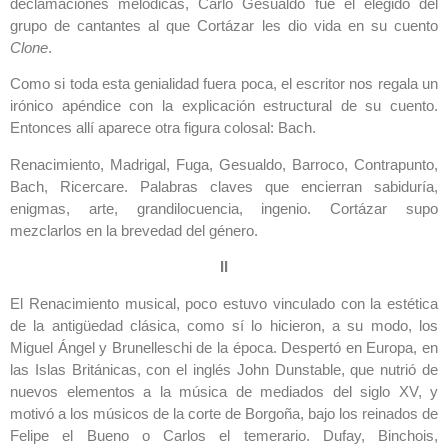
declamaciones melódicas, Carlo Gesualdo fue el elegido del
grupo de cantantes al que Cortázar les dio vida en su cuento
Clone
.
Como si toda esta genialidad fuera poca, el escritor nos regala un
irónico apéndice con la explicación estructural de su cuento.
Entonces allí aparece otra figura colosal: Bach.
Renacimiento, Madrigal, Fuga, Gesualdo, Barroco, Contrapunto,
Bach, Ricercare. Palabras claves que encierran sabiduría,
enigmas, arte, grandilocuencia, ingenio. Cortázar supo
mezclarlos en la brevedad del género.
II
El Renacimiento musical, poco estuvo vinculado con la estética
de la antigüedad clásica, como sí lo hicieron, a su modo, los
Miguel Ángel y Brunelleschi de la época. Despertó en Europa, en
las Islas Británicas, con el inglés John Dunstable, que nutrió de
nuevos elementos a la música de mediados del siglo XV, y
motivó a los músicos de la corte de Borgoña, bajo los reinados de
Felipe el Bueno o Carlos el temerario. Dufay, Binchois,