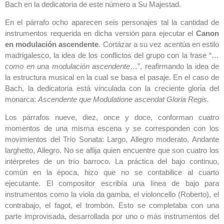
Bach en la dedicatoria de este número a Su Majestad.
En el párrafo ocho aparecen seis personajes tal la cantidad de
instrumentos requerida en dicha versión para ejecutar el
Canon
en modulación ascendente
. Cortázar a su vez acentúa en estilo
madrigalesco, la idea de los conflictos del grupo con la frase “…
como en una modulación ascendente
…”, reafirmando la idea de
la estructura musical en la cual se basa el pasaje. En el caso de
Bach, la dedicatoria está vinculada con la creciente gloria del
monarca:
Ascendente que Modulatione ascendat Gloria Regis.
Los párrafos nueve, diez, once y doce, conforman cuatro
momentos de una misma escena y se corresponden con los
movimientos del Trío Sonata: Largo, Allegro moderato, Andante
larghetto, Allegro. No se aflija quien encuentre que son cuatro los
intérpretes de un trío barroco. La práctica del bajo continuo,
común en la época, hizo que no se contabilice al cuarto
ejecutante. El compositor escribía una línea de bajo para
instrumentos como la viola da gamba, el violoncello (Roberto), el
contrabajo, el fagot, el trombón. Esto se completaba con una
parte improvisada, desarrollada por uno o más instrumentos del