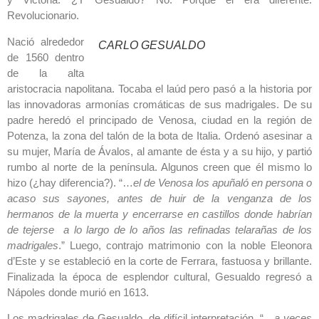
Revolucionario.
Nació alrededor
CARLO GESUALDO
de 1560 dentro
de la alta
aristocracia napolitana. Tocaba el laúd pero pasó a la historia por
las innovadoras armonías cromáticas de sus madrigales. De su
padre heredó el principado de Venosa, ciudad en la región de
Potenza, la zona del talón de la bota de Italia. Ordenó asesinar a
su mujer, María de Ávalos, al amante de ésta y a su hijo, y partió
rumbo al norte de la península. Algunos creen que él mismo lo
hizo (¿hay diferencia?). “…
el de Venosa los apuñaló en persona o
acaso sus sayones, antes de huir de la venganza de los
hermanos de la muerta y encerrarse en castillos donde habrían
de tejerse a lo largo de lo años las refinadas telarañas de los
madrigales
.” Luego, contrajo matrimonio con la noble Eleonora
d’Este y se estableció en la corte de Ferrara, fastuosa y brillante.
Finalizada la época de esplendor cultural, Gesualdo regresó a
Nápoles donde murió en 1613.
Los madrigales de Gesualdo, de difícil interpretación, “…
a veces