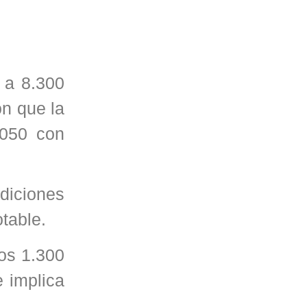
 a 8.300
on que la
2050 con
diciones
table.
os 1.300
e implica