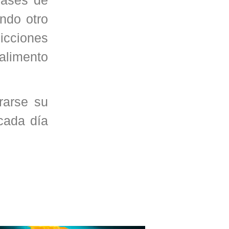
ndo otro
icciones
alimento
rarse su
 cada día