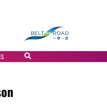
ES
son