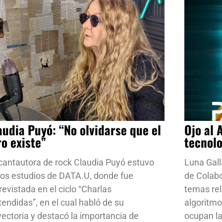
audia Puyó: “No olvidarse que el
Ojo al 
ro existe”
tecnol
cantautora de rock Claudia Puyó estuvo
Luna Gall
los estudios de DATA.U, donde fue
de Colab
revistada en el ciclo “Charlas
temas rela
tendidas”, en el cual habló de su
algoritmo
yectoria y destacó la importancia de
ocupan la