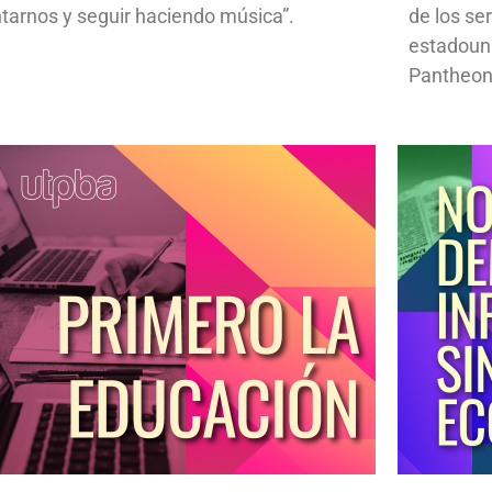
ntarnos y seguir haciendo música”.
de los se
estadoun
Pantheon