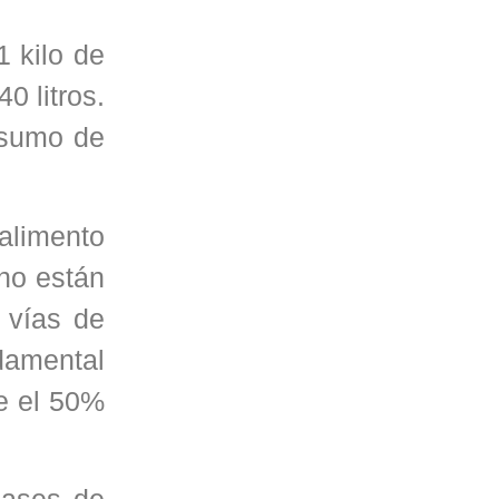
1 kilo de
0 litros.
nsumo de
 alimento
 no están
 vías de
damental
re el 50%
gases de