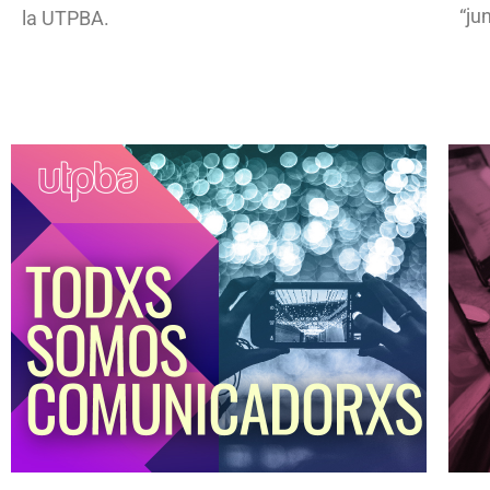
“ju
la UTPBA.