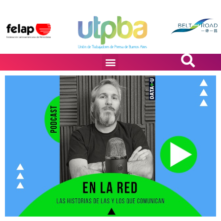
PASiÓN DE DiBUJANTES