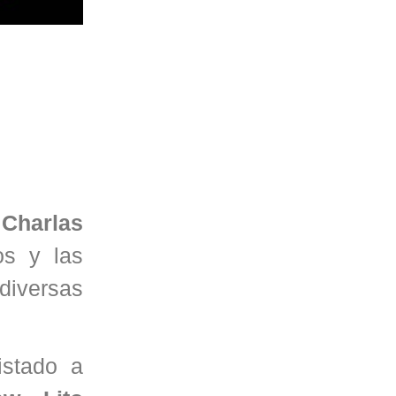
“Charlas
os y las
 diversas
istado a