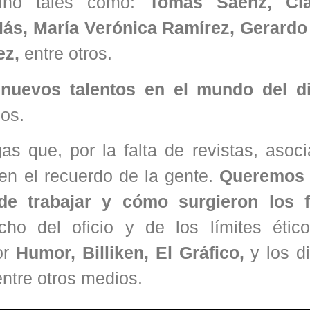
tino tales como:
Tomás Sáenz, Cla
Más, María Verónica Ramírez, Gerardo
ez,
entre otros.
r
nuevos talentos en el mundo del d
los.
s que, por la falta de revistas, asoci
 en el recuerdo de la gente.
Queremos 
a de trabajar y cómo surgieron los
 del oficio y de los límites étic
por
Humor, Billiken, El Gráfico,
y los di
ntre otros medios.