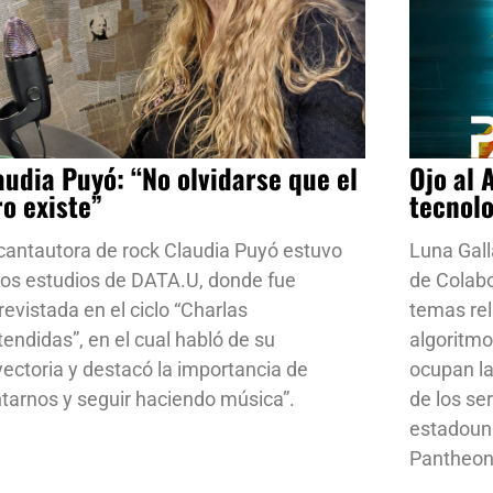
audia Puyó: “No olvidarse que el
Ojo al 
ro existe”
tecnol
cantautora de rock Claudia Puyó estuvo
Luna Gall
los estudios de DATA.U, donde fue
de Colab
revistada en el ciclo “Charlas
temas rela
tendidas”, en el cual habló de su
algoritmo
yectoria y destacó la importancia de
ocupan la
ntarnos y seguir haciendo música”.
de los se
estadoun
Pantheon