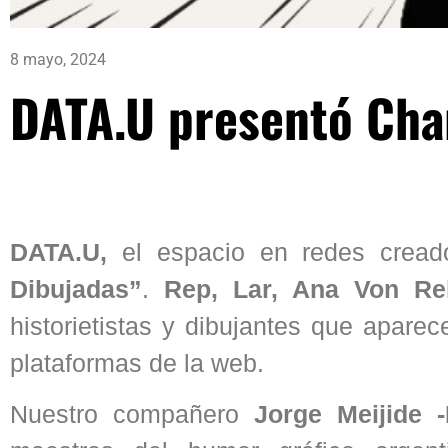
8 mayo, 2024
DATA.U presentó Cha
DATA.U,
el espacio en redes crea
Dibujadas”
.
Rep, Lar, Ana Von R
historietistas y dibujantes que apare
plataformas de la web.
Nuestro compañero
Jorge Meijide -