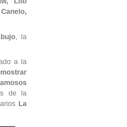
w, Lito
 Canelo,
ibujo
, la
ado a la
mostrar
 famosos
os de la
arios
La