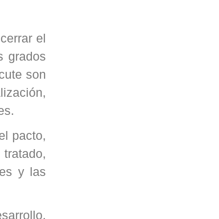
cerrar el
s grados
cute son
ización,
es.
el pacto,
tratado,
es y las
arrollo,