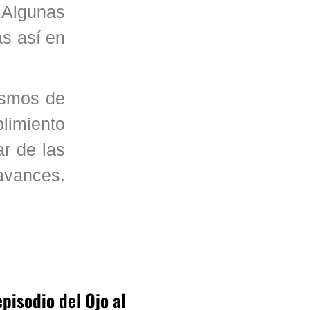
. Algunas
s así en
ismos de
plimiento
r de las
 avances.
pisodio del Ojo al