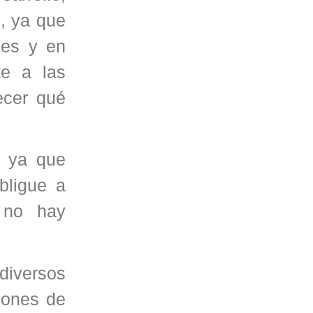
, ya que
ses y en
te a las
ecer qué
, ya que
bligue a
 no hay
diversos
lones de