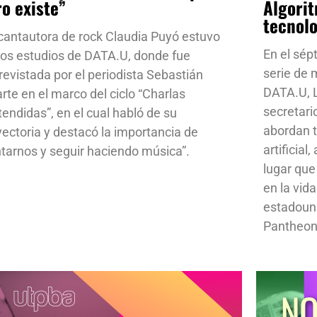
ro existe”
Algorit
tecnol
cantautora de rock Claudia Puyó estuvo
En el sép
los estudios de DATA.U, donde fue
serie de
revistada por el periodista Sebastián
DATA.U, L
rte en el marco del ciclo “Charlas
secretari
tendidas”, en el cual habló de su
abordan t
yectoria y destacó la importancia de
artificial
ntarnos y seguir haciendo música”.
lugar que
en la vid
estadoun
Pantheon