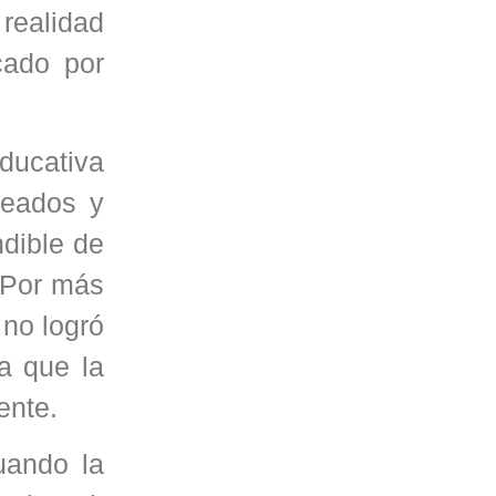
 realidad
cado por
ducativa
reados y
ndible de
. Por más
 no logró
a que la
ente.
uando la