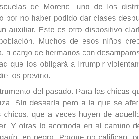
escuelas de Moreno -uno de los distr
ño por no haber podido dar clases desp
 auxiliar. Este es otro dispositivo cla
 población. Muchos de esos niños cre
ela, a cargo de hermanos con desamparo
ad que los obligará a irrumpir violent
ie los previno.
trumento del pasado. Para las chicas q
nza. Sin desearla pero a la que se afe
s chicos, que a veces huyen de aquell
r. Y otras lo acomoda en el camino d
garín, en negro. Porque no califican, 