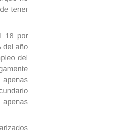
 de tener
l 18 por
% del año
pleo del
rgamente
n apenas
cundario
, apenas
arizados