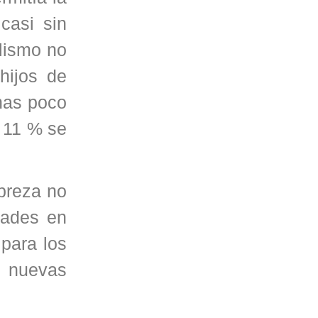
casi sin
alismo no
hijos de
enas poco
l 11 % se
obreza no
idades en
para los
s nuevas