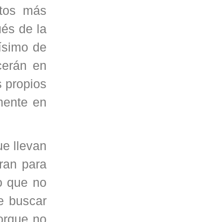
itos más
ués de la
rísimo de
cerán en
s propios
amente en
ue llevan
rran para
o que no
e buscar
porque no