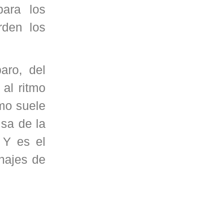
para los
rden los
aro, del
al ritmo
mo suele
lsa de la
 Y es el
anajes de