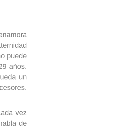
 enamora
ternidad
 no puede
29 años.
pueda un
cesores.
cada vez
habla de