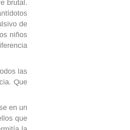
e brutal.
antídotos
ulsivo de
los niños
ferencia
todos las
cia. Que
rse en un
llos que
rmitía la