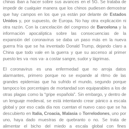
chinas iban a hacer sobre sus avances en el 5G. Se trataba de
impedir de cualquier manera que los chinos pudiesen demostrar
que hay campos en los que ya están por delante de
Estados
Unidos
y, por supuesto, de Europa. No hay otra explicación ni
otra razón. Con la cancelación del congreso de
Barcelona
y la
información apocalíptica sobre las consecuencias de la
expansión del coronavirus se daba un paso más en la nueva
guerra fría que se ha inventado Donald Trump, dejando claro a
China que todo vale en la guerra y que su ascenso al primer
puesto les va -nos va- a costar sangre, sudor y lágrimas.
El coronavirus es una enfermedad que no arroja datos
alarmantes, primero porque no se expande al ritmo de las
grandes epidemias que ha sufrido el mundo, segundo porque
tampoco los porcentajes de mortandad son equiparables a los de
otras plagas como la “gripe española”. Sin embargo, y dentro de
un lenguaje medieval, se está intentando crear pánico a escala
global y por eso cada día nos cuentan el nuevo caso que se ha
descubierto en
Italia, Croacia, Malasia
o
Torrelodones
, uno por
uno, haya dado muestras de quebranto o no. Se trata de
alimentar el bicho del miedo a escala global con fines