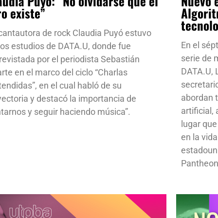
audia Puyó: “No olvidarse que el
Nuevo e
ro existe”
Algorit
tecnol
cantautora de rock Claudia Puyó estuvo
En el sép
los estudios de DATA.U, donde fue
serie de
revistada por el periodista Sebastián
DATA.U, L
rte en el marco del ciclo “Charlas
secretari
tendidas”, en el cual habló de su
abordan t
yectoria y destacó la importancia de
artificial
ntarnos y seguir haciendo música”.
lugar que
en la vid
estadoun
Pantheon