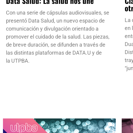
Data Salud: La salud nos une
Cl
ot
Con una serie de cápsulas audiovisuales, se
La 
presentó Data Salud, un nuevo espacio de
en 
comunicación y divulgación orientado a
ent
promover el cuidado de la salud. Las piezas,
Dua
de breve duración, se difunden a través de
Dis
las distintas plataformas de DATA.U y de
tra
la UTPBA.
“ju