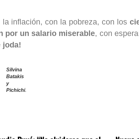
 la inflación, con la pobreza, con los
ci
n por un salario miserable
, con espera
 joda!
Silvina
Batakis
y
Pichichi
.