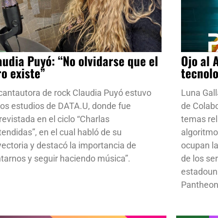
audia Puyó: “No olvidarse que el
Ojo al 
ro existe”
tecnol
cantautora de rock Claudia Puyó estuvo
Luna Gall
los estudios de DATA.U, donde fue
de Colab
revistada en el ciclo “Charlas
temas rela
tendidas”, en el cual habló de su
algoritmo
yectoria y destacó la importancia de
ocupan la
ntarnos y seguir haciendo música”.
de los se
estadoun
Pantheon