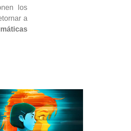
onen los
tornar a
umáticas