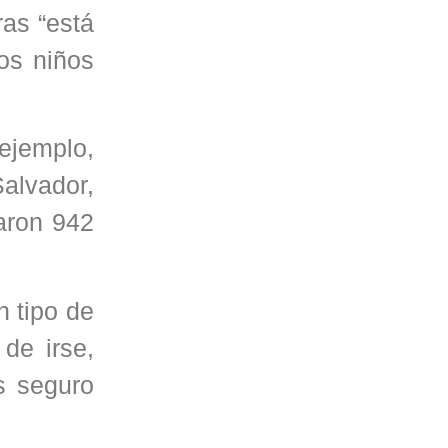
as “está
os niños
ejemplo,
alvador,
aron 942
 tipo de
de irse,
s seguro