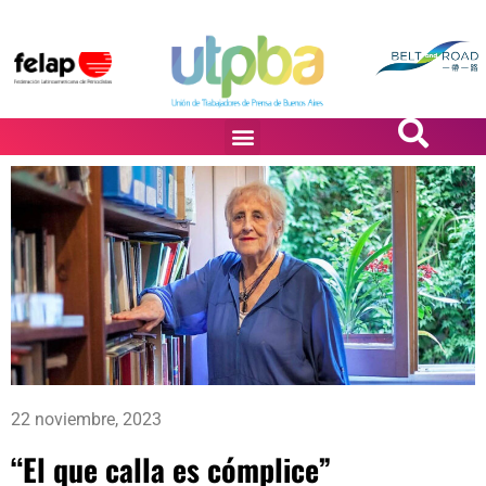
PASiÓN DE DiBUJANTES
22 noviembre, 2023
“El que calla es cómplice”