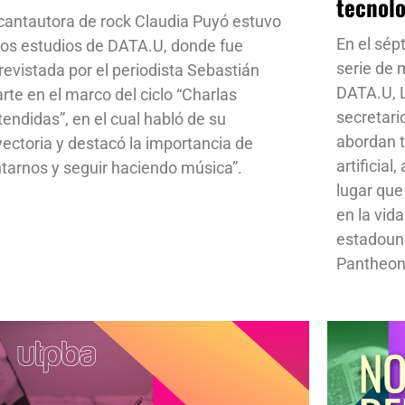
tecnol
cantautora de rock Claudia Puyó estuvo
En el sép
los estudios de DATA.U, donde fue
serie de
revistada por el periodista Sebastián
DATA.U, L
rte en el marco del ciclo “Charlas
secretari
tendidas”, en el cual habló de su
abordan t
yectoria y destacó la importancia de
artificial
ntarnos y seguir haciendo música”.
lugar que
en la vid
estadoun
Pantheon