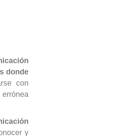
nicación
os donde
rse con
 errónea
nicación
onocer y