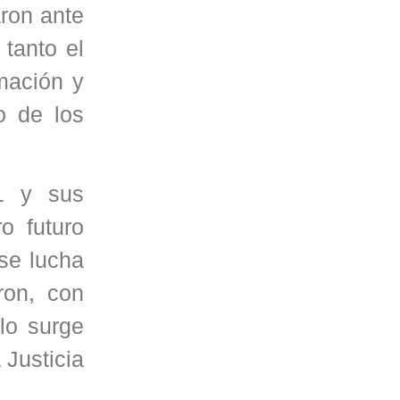
ron ante
 tanto el
mación y
o de los
.1 y sus
o futuro
 se lucha
ron, con
lo surge
 Justicia