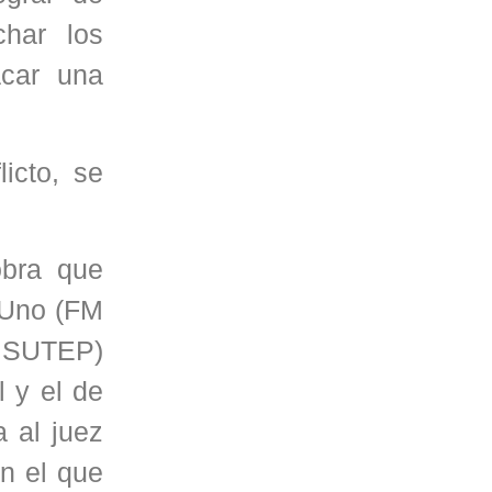
char los
acar una
icto, se
obra que
 Uno (FM
, SUTEP)
l y el de
a al juez
n el que