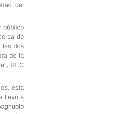
idad del
r público
cerca de
e las dos
ra de la
da”, REC
es, esta
e llevó a
pagnuolo