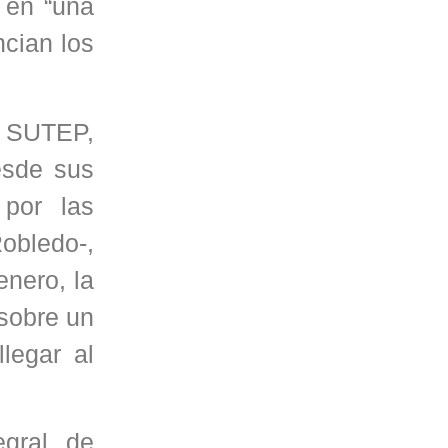
 en “una
ncian los
y SUTEP,
esde sus
 por las
obledo-,
enero, la
 sobre un
legar al
egral de