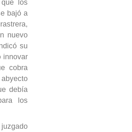
 que los
se bajó a
rastrera,
un nuevo
indicó su
o innovar
ue cobra
 abyecto
ue debía
para los
 juzgado