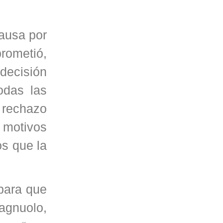
causa por
rometió,
decisión
odas las
 rechazo
 motivos
os que la
 para que
pagnuolo,