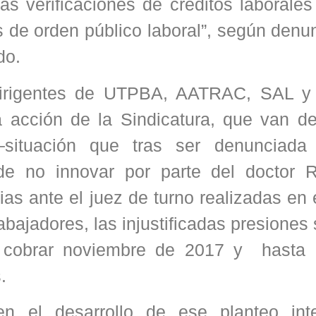
s verificaciones de créditos laborales
as de orden público laboral”, según denu
do.
s dirigentes de UTPBA, AATRAC, SAL 
a acción de la Sindicatura, que van d
 –situación que tras ser denunciada
de no innovar por parte del doctor R
s ante el juez de turno realizadas en 
abajadores, las injustificadas presiones
 cobrar noviembre de 2017 y hasta l
.
n el desarrollo de ese planteo int