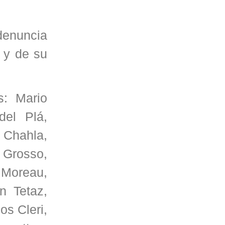
denuncia
y de su
s: Mario
del Plá,
 Chahla,
 Grosso,
 Moreau,
n Tetaz,
s Cleri,