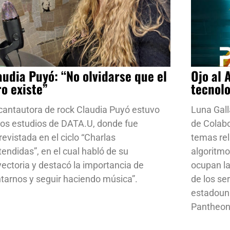
audia Puyó: “No olvidarse que el
Ojo al 
ro existe”
tecnol
cantautora de rock Claudia Puyó estuvo
Luna Gall
los estudios de DATA.U, donde fue
de Colab
revistada en el ciclo “Charlas
temas rela
tendidas”, en el cual habló de su
algoritmo
yectoria y destacó la importancia de
ocupan la
ntarnos y seguir haciendo música”.
de los se
estadoun
Pantheon