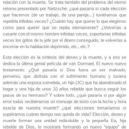
relación con la muerte. Se trata también del problema del eterno
retorno presentado por Nietzsche: ¿qué pasaría si cada elección
que hacemos (de un trabajo, de una pareja…) tuviéramos que
repetirla infinitas veces? ¿Cuánto hay que querer lo que elegimos
como para querer que se repita eternamente? ¿Volverías a
casarte con el mismo hombre infinitas veces, soportarías infinitas
veces los gritos de tu jefe por el dinero conseguido, te volverías a
encerrar en tu habitación deprimido, etc., etc.?
Esta elección es la síntesis del deseo y la muerte, y a eso se
dedica la última genial película de van Dormael, El nuevo nuevo
testamento. ¿Qué pasaría si Dios fuera un ser malvado,
perverso, que disfruta con el sufrimiento humano y tuviera
además una esposa sometida, un hijo (JC) que ha abandonado el
hogar y una hija de unos 10 años rebelde que busca seguir los
pasos de su hermano? Y sobre todo, ¿qué pasaría si por algún
error todos recibiéramos un mensaje de texto con la fecha y hora
exacta de nuestra muerte? ¿qué elecciones tomaríamos si
supiéramos cuánto tiempo nos queda de vida? Elección, deseo y
muerte forman una unidad indisoluble y la pequeña Ea, hija
rebelde de Dios, lo mostrará formando un nuevo “equipo” de