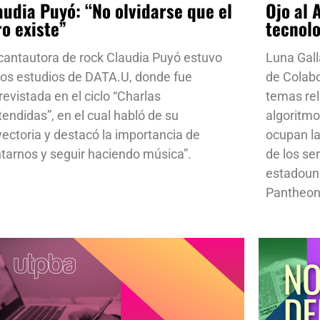
audia Puyó: “No olvidarse que el
Ojo al 
ro existe”
tecnol
cantautora de rock Claudia Puyó estuvo
Luna Gall
los estudios de DATA.U, donde fue
de Colab
revistada en el ciclo “Charlas
temas rela
tendidas”, en el cual habló de su
algoritmo
yectoria y destacó la importancia de
ocupan la
ntarnos y seguir haciendo música”.
de los se
estadoun
Pantheon