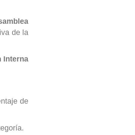
Asamblea
iva de la
 Interna
entaje de
egoría.