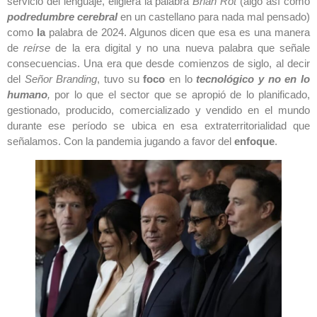
servicio del lenguaje, eligiera la palabra
Brian Rot
(algo así como
podredumbre cerebral
en un castellano para nada mal pensado)
como
la
palabra de 2024. Algunos dicen que esa es una manera
de
reírse
de la era digital y no una nueva palabra que señale
consecuencias. Una era que desde comienzos de siglo, al decir
del
Señor Branding
, tuvo su
foco
en lo
tecnológico y no en lo
humano
,
por lo que el sector que se apropió de lo planificado,
gestionado, producido, comercializado y vendido en el mundo
durante ese período se ubica en esa extraterritorialidad que
señalamos. Con la pandemia jugando a favor del
enfoque
.