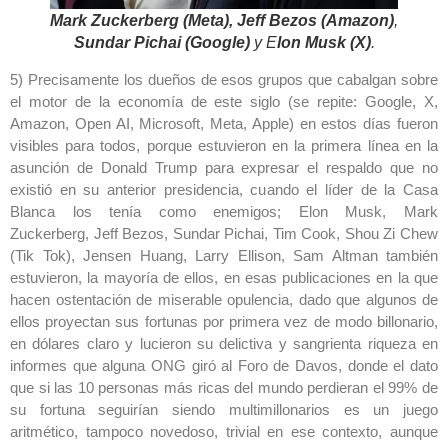
Mark Zuckerberg (Meta),
Jeff Bezos (Amazon)
,
Sundar Pichai (Google)
y E
lon Musk (X)
.
5) Precisamente los dueños de esos grupos que cabalgan sobre
el motor de la economía de este siglo (se repite: Google, X,
Amazon, Open AI, Microsoft, Meta, Apple) en estos días fueron
visibles para todos, porque estuvieron en la primera línea en la
asunción de Donald Trump para expresar el respaldo que no
existió en su anterior presidencia, cuando el líder de la Casa
Blanca los tenía como enemigos; Elon Musk, Mark
Zuckerberg, Jeff Bezos, Sundar Pichai, Tim Cook, Shou Zi Chew
(Tik Tok), Jensen Huang, Larry Ellison, Sam Altman también
estuvieron, la mayoría de ellos, en esas publicaciones en la que
hacen ostentación de miserable opulencia, dado que algunos de
ellos proyectan sus fortunas por primera vez de modo billonario,
en dólares claro y lucieron su delictiva y sangrienta riqueza en
informes que alguna ONG giró al Foro de Davos, donde el dato
que si las 10 personas más ricas del mundo perdieran el 99% de
su fortuna seguirían siendo multimillonarios es un juego
aritmético, tampoco novedoso, trivial en ese contexto, aunque