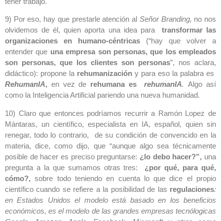
tener trabajo.
9) Por eso, hay que prestarle atención al
Señor Branding,
no nos
olvidemos de él, quien aporta una idea para
transformar las
organizaciones en humano-céntricas
(“hay que volver a
entender que
una empresa son personas, que los empleados
son personas, que los clientes son personas
”, nos aclara,
didáctico): propone la
rehumanización
y para eso la palabra es
RehumanIA
,
en vez de
rehumana es
rehumanIA
.
Algo así
como la Inteligencia Artificial pariendo una nueva humanidad.
10) Claro que entonces podríamos recurrir a Ramón Lopez de
Mántaras, un científico, especialista en IA, español, quien sin
renegar, todo lo contrario, de su condición de convencido en la
materia, dice, como dijo, que “aunque algo sea técnicamente
posible de hacer es preciso preguntarse:
¿lo debo hacer?”,
una
pregunta a la que sumamos otras tres:
¿por qué, para qué,
cómo?,
sobre todo teniendo en cuenta lo que dice el propio
científico cuando se refiere a la posibilidad de las
regulaciones
:
en Estados Unidos el modelo está basado en los beneficios
económicos, es el modelo de las grandes empresas tecnólogicas