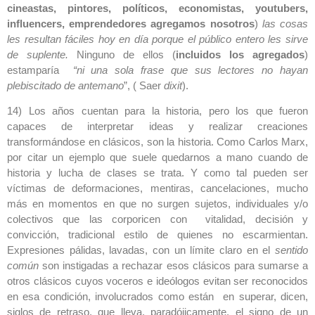
cineastas, pintores, políticos, economistas, youtubers,
influencers, emprendedores agregamos nosotros
)
las cosas
les resultan fáciles hoy en día porque el público entero les sirve
de suplente.
Ninguno de ellos (
incluidos los agregados
)
estamparía
“ni una sola frase que sus lectores no hayan
plebiscitado de antemano
”, ( Saer
dixit
).
14) Los años cuentan para la historia, pero los que fueron
capaces de interpretar ideas y realizar creaciones
transformándose en clásicos, son la historia. Como Carlos Marx,
por citar un ejemplo que suele quedarnos a mano cuando de
historia y lucha de clases se trata. Y como tal pueden ser
víctimas de deformaciones, mentiras, cancelaciones, mucho
más en momentos en que no surgen sujetos, individuales y/o
colectivos que las corporicen con vitalidad, decisión y
convicción, tradicional estilo de quienes no escarmientan.
Expresiones pálidas, lavadas, con un límite claro en el
sentido
común
son instigadas a rechazar esos clásicos para sumarse a
otros clásicos cuyos voceros e ideólogos evitan ser reconocidos
en esa condición, involucrados como están en superar, dicen,
siglos de retraso, que lleva, paradójicamente, el signo de un