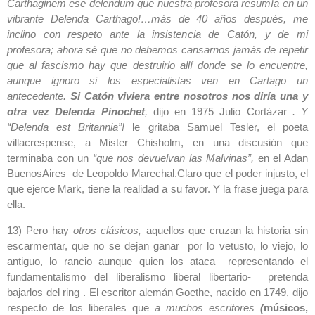
Carthaginem ese delendum que nuestra profesora resumía en un
vibrante Delenda Carthago!…más de 40 años después, me
inclino con respeto ante la insistencia de Catón, y de mi
profesora; ahora sé que no debemos cansarnos jamás de repetir
que al fascismo hay que destruirlo allí donde se lo encuentre,
aunque ignoro si los especialistas ven en Cartago un
antecedente.
Si Catón viviera entre nosotros nos diría una y
otra vez Delenda Pinochet
,
dijo en 1975 Julio Cortázar
. Y
“Delenda est Britannia”!
le gritaba Samuel Tesler, el poeta
villacrespense, a Mister Chisholm, en una discusión que
terminaba con un
“que nos devuelvan las Malvinas”,
en el Adan
BuenosAires de Leopoldo Marechal.Claro que el poder injusto, el
que ejerce Mark, tiene la realidad a su favor. Y la frase juega para
ella.
13) Pero hay
otros clásicos,
aquellos que cruzan la historia sin
escarmentar, que no se dejan ganar por lo vetusto, lo viejo, lo
antiguo, lo rancio aunque quien los ataca –representando el
fundamentalismo del liberalismo liberal libertario- pretenda
bajarlos del ring . El escritor alemán Goethe, nacido en 1749, dijo
respecto de los liberales que
a muchos escritores
(
músicos,