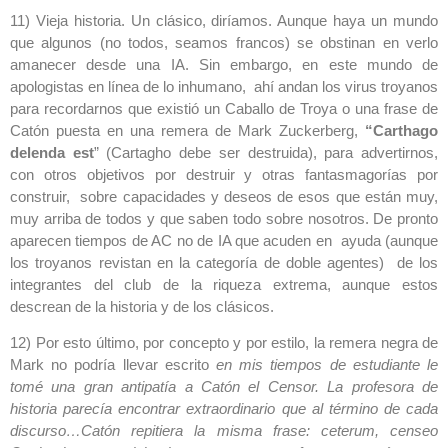
11) Vieja historia. Un clásico, diríamos. Aunque haya un mundo
que algunos (no todos, seamos francos) se obstinan en verlo
amanecer desde una IA. Sin embargo, en este mundo de
apologistas en línea de lo inhumano, ahí andan los virus troyanos
para recordarnos que existió un Caballo de Troya o una frase de
Catón puesta en una remera de Mark Zuckerberg,
“
Carthago
delenda est
” (Cartagho debe ser destruida), para advertirnos,
con otros objetivos por destruir y otras fantasmagorías por
construir, sobre capacidades y deseos de esos que están muy,
muy arriba de todos y que saben todo sobre nosotros. De pronto
aparecen tiempos de AC no de IA que acuden en ayuda (aunque
los troyanos revistan en la categoría de doble agentes) de los
integrantes del club de la riqueza extrema, aunque estos
descrean de la historia y de los clásicos.
12) Por esto último, por concepto y por estilo, la remera negra de
Mark no podría llevar escrito
en mis tiempos de estudiante le
tomé una gran antipatía a Catón el Censor. La profesora de
historia parecía encontrar extraordinario que al término de cada
discurso…Catón repitiera la misma frase: ceterum, censeo