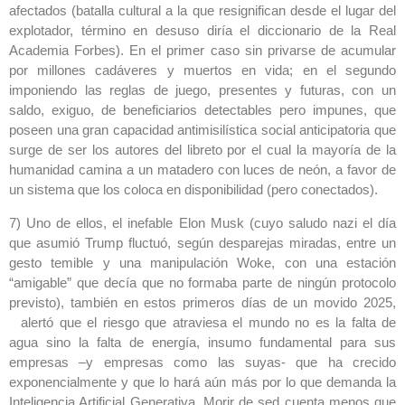
afectados (batalla cultural a la que resignifican desde el lugar del
explotador, término en desuso diría el diccionario de la Real
Academia Forbes). En el primer caso sin privarse de acumular
por millones cadáveres y muertos en vida; en el segundo
imponiendo las reglas de juego, presentes y futuras, con un
saldo, exiguo, de beneficiarios detectables pero impunes, que
poseen una gran capacidad antimisilística social anticipatoria que
surge de ser los autores del libreto por el cual la mayoría de la
humanidad camina a un matadero con luces de neón, a favor de
un sistema que los coloca en disponibilidad (pero conectados).
7) Uno de ellos, el inefable Elon Musk (cuyo saludo nazi el día
que asumió Trump fluctuó, según desparejas miradas, entre un
gesto temible y una manipulación Woke, con una estación
“amigable” que decía que no formaba parte de ningún protocolo
previsto), también en estos primeros días de un movido 2025,
alertó que el riesgo que atraviesa el mundo no es la falta de
agua sino la falta de energía, insumo fundamental para sus
empresas –y empresas como las suyas- que ha crecido
exponencialmente y que lo hará aún más por lo que demanda la
Inteligencia Artificial Generativa. Morir de sed cuenta menos que