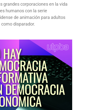
s grandes corporaciones en la vida
res humanos con la serie
idense de animación para adultos
 como disparador.