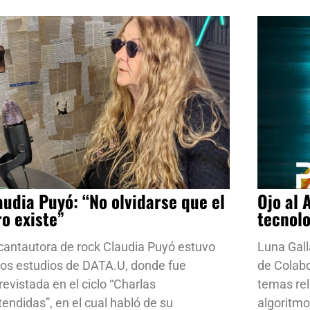
audia Puyó: “No olvidarse que el
Ojo al 
ro existe”
tecnol
cantautora de rock Claudia Puyó estuvo
Luna Gall
los estudios de DATA.U, donde fue
de Colab
revistada en el ciclo “Charlas
temas rela
tendidas”, en el cual habló de su
algoritmo