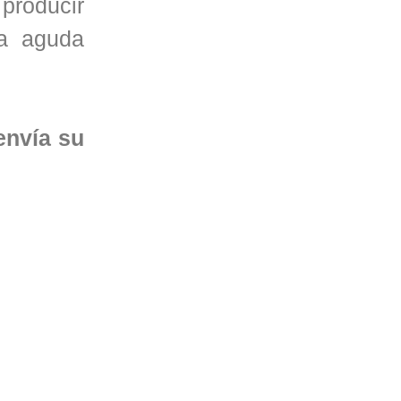
 producir
na aguda
envía su