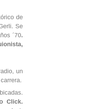
órico de
erli. Se
años ´70
.
onista,
radio, un
carrera.
ubicadas.
o Click.