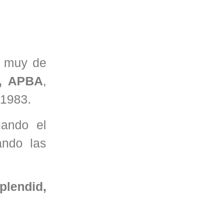
ó muy de
s, APBA
,
 1983.
uando el
ando las
plendid,