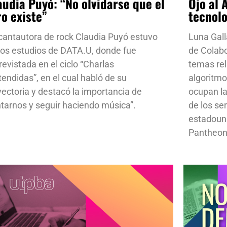
audia Puyó: “No olvidarse que el
Ojo al 
ro existe”
tecnol
cantautora de rock Claudia Puyó estuvo
Luna Gall
los estudios de DATA.U, donde fue
de Colab
revistada en el ciclo “Charlas
temas rela
tendidas”, en el cual habló de su
algoritmo
yectoria y destacó la importancia de
ocupan la
ntarnos y seguir haciendo música”.
de los se
estadoun
Pantheon