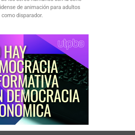
idense de animación para adultos
 como disparador.