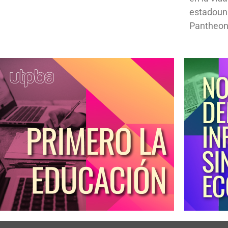
estadoun
Pantheon