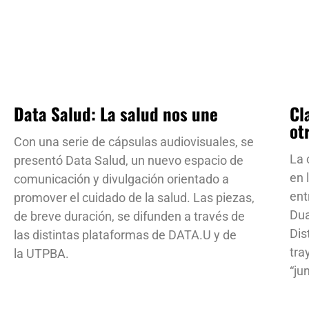
Data Salud: La salud nos une
Cl
ot
Con una serie de cápsulas audiovisuales, se
La 
presentó Data Salud, un nuevo espacio de
en 
comunicación y divulgación orientado a
ent
promover el cuidado de la salud. Las piezas,
Dua
de breve duración, se difunden a través de
Dis
las distintas plataformas de DATA.U y de
tra
la UTPBA.
“ju