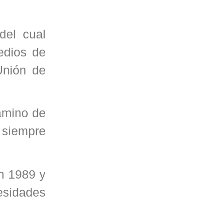
del cual
edios de
Unión de
amino de
 siempre
n 1989 y
esidades