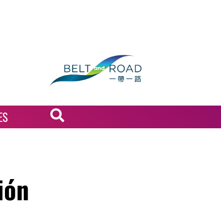
ES
ión