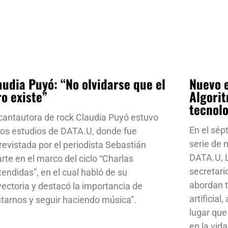
audia Puyó: “No olvidarse que el
Nuevo e
ro existe”
Algorit
tecnol
cantautora de rock Claudia Puyó estuvo
En el sép
los estudios de DATA.U, donde fue
serie de
revistada por el periodista Sebastián
DATA.U, L
rte en el marco del ciclo “Charlas
secretari
tendidas”, en el cual habló de su
abordan t
yectoria y destacó la importancia de
artificial
ntarnos y seguir haciendo música”.
lugar que
en la vid