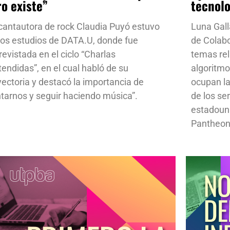
ro existe”
tecnol
cantautora de rock Claudia Puyó estuvo
Luna Gall
los estudios de DATA.U, donde fue
de Colab
revistada en el ciclo “Charlas
temas rela
tendidas”, en el cual habló de su
algoritmo
yectoria y destacó la importancia de
ocupan la
ntarnos y seguir haciendo música”.
de los se
estadoun
Pantheon