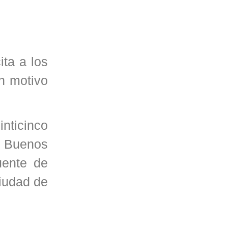
ta a los
on motivo
inticinco
e Buenos
uente de
ciudad de