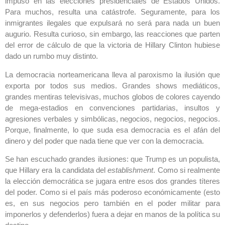
impuso en las elecciones presidenciales de Estados Unidos.
Para muchos, resulta una catástrofe. Seguramente, para los
inmigrantes ilegales que expulsará no será para nada un buen
augurio. Resulta curioso, sin embargo, las reacciones que parten
del error de cálculo de que la victoria de Hillary Clinton hubiese
dado un rumbo muy distinto.
La democracia norteamericana lleva al paroxismo la ilusión que
exporta por todos sus medios. Grandes shows mediáticos,
grandes mentiras televisivas, muchos globos de colores cayendo
de mega-estadios en convenciones partidarias, insultos y
agresiones verbales y simbólicas, negocios, negocios, negocios.
Porque, finalmente, lo que suda esa democracia es el afán del
dinero y del poder que nada tiene que ver con la democracia.
Se han escuchado grandes ilusiones: que Trump es un populista,
que Hillary era la candidata del
establishment
. Como si realmente
la elección democrática se jugara entre esos dos grandes títeres
del poder. Como si el país más poderoso económicamente (esto
es, en sus negocios pero también en el poder militar para
imponerlos y defenderlos) fuera a dejar en manos de la política su