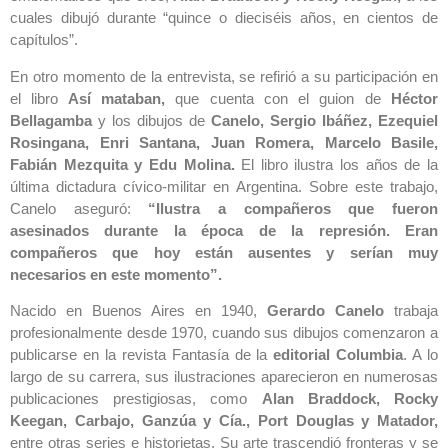
cuales dibujó durante “quince o dieciséis años, en cientos de
capítulos”.
En otro momento de la entrevista, se refirió a su participación en
el libro
Así mataban,
que cuenta con el guion de
Héctor
Bellagamba
y los dibujos de
Canelo, Sergio Ibáñez, Ezequiel
Rosingana, Enri Santana, Juan Romera, Marcelo Basile,
Fabián Mezquita y Edu Molina.
El libro ilustra los años de la
última dictadura cívico-militar en Argentina. Sobre este trabajo,
Canelo aseguró:
“Ilustra a compañeros que fueron
asesinados durante la época de la represión. Eran
compañeros que hoy están ausentes y serían muy
necesarios en este momento”.
Nacido en Buenos Aires en 1940,
Gerardo Canelo
trabaja
profesionalmente desde 1970, cuando sus dibujos comenzaron a
publicarse en la revista Fantasía de la
editorial Columbia
. A lo
largo de su carrera, sus ilustraciones aparecieron en numerosas
publicaciones prestigiosas, como
Alan Braddock, Rocky
Keegan, Carbajo, Ganzúa y Cía., Port Douglas y Matador,
entre otras series e historietas. Su arte trascendió fronteras y se