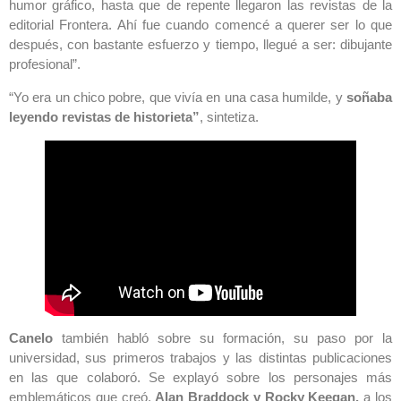
humor gráfico, hasta que de repente llegaron las revistas de la
editorial Frontera. Ahí fue cuando comencé a querer ser lo que
después, con bastante esfuerzo y tiempo, llegué a ser: dibujante
profesional”.
“Yo era un chico pobre, que vivía en una casa humilde, y
soñaba
leyendo revistas de historieta”
, sintetiza.
Canelo
también habló sobre su formación, su paso por la
universidad, sus primeros trabajos y las distintas publicaciones
en las que colaboró. Se explayó sobre los personajes más
emblemáticos que creó,
Alan Braddock y Rocky Keegan,
a los