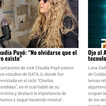
audia Puyó: “No olvidarse que el
Ojo al 
ro existe”
tecnol
cantautora de rock Claudia Puyó estuvo
Luna Gall
los estudios de DATA.U, donde fue
de Colab
revistada en el ciclo “Charlas
temas rela
tendidas”, en el cual habló de su
algoritmo
yectoria y destacó la importancia de
ocupan la
ntarnos y seguir haciendo música”.
de los se