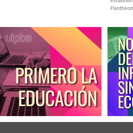
estadoun
Pantheon