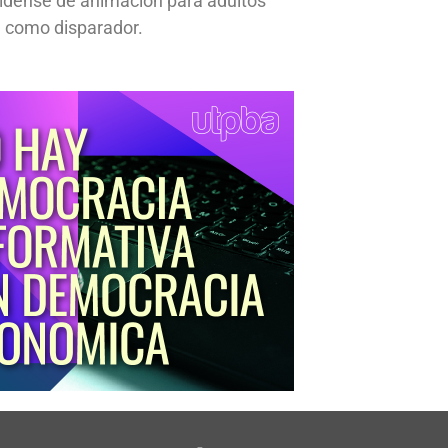
idense de animación para adultos
 como disparador.