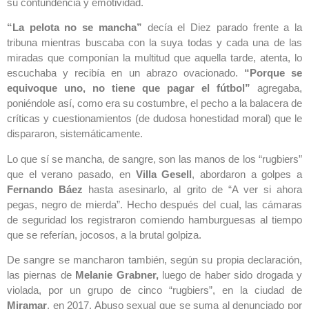
su contundencia y emotividad.
“La pelota no se mancha”
decía el Diez parado frente a la
tribuna mientras buscaba con la suya todas y cada una de las
miradas que componían la multitud que aquella tarde, atenta, lo
escuchaba y recibía en un abrazo ovacionado.
“Porque se
equivoque uno, no tiene que pagar el fútbol”
agregaba,
poniéndole así, como era su costumbre, el pecho a la balacera de
críticas y cuestionamientos (de dudosa honestidad moral) que le
dispararon, sistemáticamente.
Lo que sí se mancha, de sangre, son las manos de los “rugbiers”
que el verano pasado, en
Villa Gesell
, abordaron a golpes a
Fernando Báez
hasta asesinarlo, al grito de “A ver si ahora
pegas, negro de mierda”. Hecho después del cual, las cámaras
de seguridad los registraron comiendo hamburguesas al tiempo
que se referían, jocosos, a la brutal golpiza.
De sangre se mancharon también, según su propia declaración,
las piernas de
Melanie Grabner,
luego de haber sido drogada y
violada, por un grupo de cinco “rugbiers”, en la ciudad de
Miramar
, en 2017. Abuso sexual que se suma al denunciado por