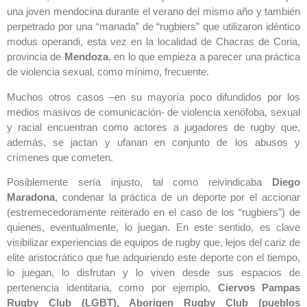
una joven mendocina durante el verano del mismo año y también
perpetrado por una “manada” de “rugbiers” que utilizaron idéntico
modus operandi, esta vez en la localidad de Chacras de Coria,
provincia de
Mendoza
, en lo que empieza a parecer una práctica
de violencia sexual, como mínimo, frecuente.
Muchos otros casos –en su mayoría poco difundidos por los
medios masivos de comunicación- de violencia xenófoba, sexual
y racial encuentran como actores a jugadores de rugby que,
además, se jactan y ufanan en conjunto de los abusos y
crímenes que cometen.
Posiblemente sería injusto, tal como reivindicaba
Diego
Maradona
, condenar la práctica de un deporte por el accionar
(estremecedoramente reiterado en el caso de los “rugbiers”) de
quienes, eventualmente, lo juegan. En este sentido, es clave
visibilizar experiencias de equipos de rugby que, lejos del cariz de
elite aristocrático que fue adquiriendo este deporte con el tiempo,
lo juegan, lo disfrutan y lo viven desde sus espacios de
pertenencia identitaria, como por ejemplo,
Ciervos Pampas
Rugby Club (LGBT), Aborigen Rugby Club (pueblos