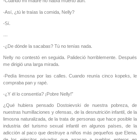
-Cuando mi madre no había muerto aún.
-Así, ¿tú le traías la comida, Nelly?
-Sí.
…
-¿De dónde la sacabas? Tú no tenías nada.
Nelly no contestó en seguida. Palideció horriblemente. Después
me dirigió una larga mirada.
-Pedía limosna por las calles. Cuando reunía cinco kopeks, le
compraba pan y rapé.
-¿Y él lo consentía? ¡Pobre Nelly!”
¿Qué hubiera pensado Dostoievski de nuestra pobreza, de
nuestras humillaciones y ofensas, de la desnutrición infantil, de la
limosna naturalizada, de la trata de personas que hace posible la
industria del turismo sexual infantil en algunos países, de la
adicción al paco que destruye a niños más pequeños que Elena,
de los ejércitos privados que arrasan a pueblos enteros en